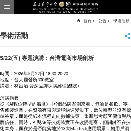
跳到主要內容區塊
進
首頁
公告
學術活動
階
搜
尋
學術活動
臺
大
首
頁
5/22(五) 專題演講：台灣電商市場剖析
English
時間：2026年5月22日 18:30-20:20
公
地點：台大國發所300教室
告
講者：林呂治 資深品牌採購經理(酷澎)
本
演講摘要：
所
從《AI數位轉型的溫度》中9個品牌案例來看，無論是餐飲、零
簡
售或製造業，在資源有限與環境快速變動下，數位轉型並沒有標
介
準答案，而是從紙本流程走向數據決策，重新思考顧客價值與品
本
牌信任。同時，AI與AR等技術確實正在改變電商，但關鍵不在技
所
術本身，而在於是否能落地於13大MarTech應用場景，如用戶洞