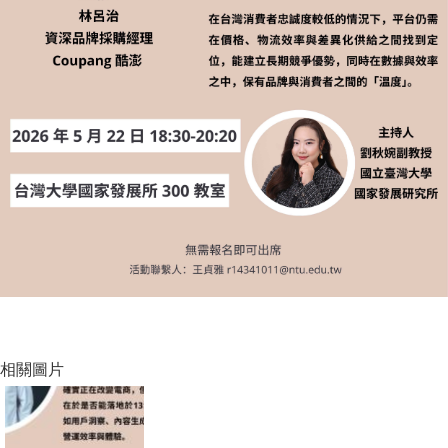
家
發
展
研
究
期
刊
口
試
專
區
所
學
會
相關圖片