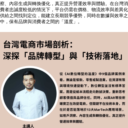
成
察、內容生成與轉換優化，真正提升營運效率與體驗。
在台灣消
員
費者忠誠度較低的情況下，平台仍需在價格、物流效率與差異化
供給之間找到定位，能建立長期競爭優勢，同時在數據與效率之
博
中，保有品牌與消費者之間的「溫度」。
士
班
碩
士
班
在
職
專
班
學
術
研
究
國