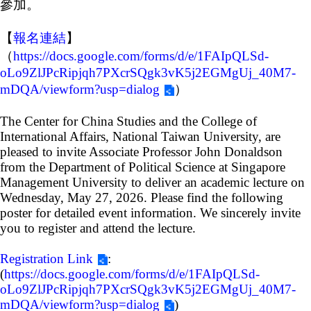
參加。
成
員
【
報名連結
】
博
（
https://docs.google.com/forms/d/e/1FAIpQLSd-
士
oLo9ZlJPcRipjqh7PXcrSQgk3vK5j2EGMgUj_40M7-
班
mDQA/viewform?usp=dialog
）
碩
The Center for China Studies and the College of
士
International Affairs, National Taiwan University, are
班
pleased to invite Associate Professor John Donaldson
在
from the Department of Political Science at Singapore
職
Management University to deliver an academic lecture on
專
Wednesday, May 27, 2026. Please find the following
班
poster for detailed event information. We sincerely invite
you to register and attend the lecture.
學
術
Registration Link
:
研
(
https://docs.google.com/forms/d/e/1FAIpQLSd-
究
oLo9ZlJPcRipjqh7PXcrSQgk3vK5j2EGMgUj_40M7-
國
mDQA/viewform?usp=dialog
)