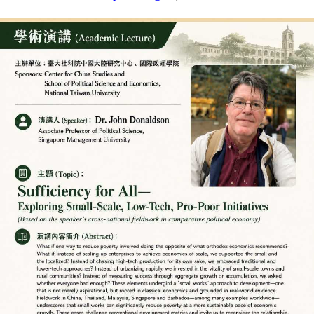
家
發
展
研
究
期
刊
口
試
專
區
所
學
會