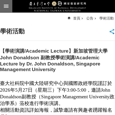
跳到主要內容區塊
進
首頁
公告
學術活動
階
搜
尋
學術活動
臺
大
首
頁
【學術演講/Academic Lecture】新加坡管理大學
English
John Donaldson 副教授學術演講/Academic
Lecture by Dr. John Donaldson, Singapore
公
Management University
告
本
臺大社科院中國大陸研究中心與國際政經學院謹訂於
所
2026
年
5
月
27
日（星期三）下午
3:00-5:00
，邀請
John
簡
Donaldson
副教授（
Singapore Management University
政
介
治學系）蒞校進行學術演講。
本
相關活動資訊詳如海報，誠摯邀請有興趣者踴躍報名
所