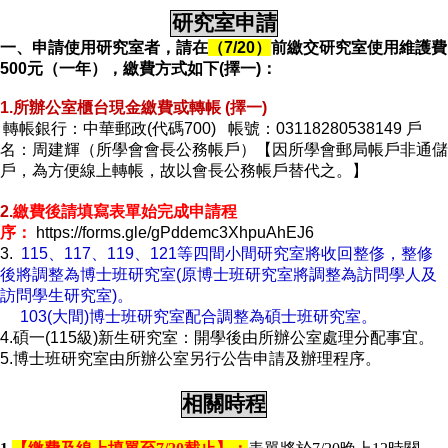
成
研究室申請
員
一、申請
使用研究室
者
，請在
（7/20
）
前
繳交研究室使用維護費
500
元（一年），
繳費方式如下(
擇一)
：
博
士
1.所辦公室櫃台現金繳費
或
轉
帳
(
擇
一)
班
轉帳銀行
：
中華郵政(
代碼700)
帳號
：
03118280538149
戶
名：周建輝（所學會會長公務帳戶）【因所學會郵局帳戶非通儲
碩
戶，為方便線上轉帳，故以會長公務帳戶替代之。】
士
班
2.
繳費後請填寫表單始完成
申請
程
序：
https://forms.gle/gPddemc3XhpuAhEJ6
在
3.
115、117、119、121等四間小間研究室將收回整俢
，整修
職
後將調整為博士班研究室(
原博士班研究室將調整為訪問學人及
專
訪問學生研究室)。
班
103(
大間)博士班研究室配合調整為碩士班研究室。
學
4.碩
一
(115級)新生研究室：開學後由所辦公室處理分配事宜。
術
5.
博士班研究室由所辦公室另行公告申請及辦理程序。
研
究
相關時程
國