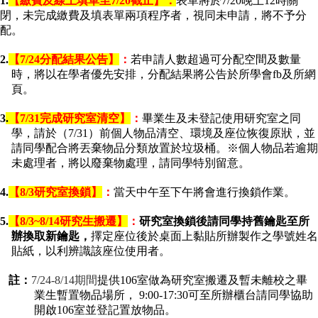
1.
【
繳費
及線上填單
至7/20
截
止】：
表單將於7/20晚上12時關
家
閉，未完成繳費及填表單兩項程序者，視同未申請，將不予分
發
配。
展
研
2.
【7/24
分配結果公告】
：
若申請人數超過可分配空間及數量
究
時，將以在學者優先安排，分配結果將
公告於所學會fb
及所網
期
頁。
刊
3
.
【7/31
完成研究室清空
】
：
畢業生及未登記使用研究室之同
口
學，請於（7/31）前個人物品清空、環境及座位恢復原狀，並
試
請
同學配合將丟棄物品分類放置於垃圾桶。
※
個人物品若逾期
專
未處理者，
將以廢棄物處理，請同學特別留意。
區
4.
【8/3
研究室換
鎖
】
：
當天中午
至
下午將會進行換
鎖
作業。
所
學
5.
【8/3~8/14
研究生搬遷】
：
研究室換
鎖
後
請同學
持舊鑰
匙至所
會
辦換取新鑰匙，
擇定
座
位
後於桌面上黏貼所辦製作之學號姓名
貼紙，以利辨識該座位使用者。
註：
7/24-8/14期間
提供106室做為研究室搬遷及暫未離校之畢
業生暫置物品場所，
9:00-17:30
可至所辦櫃台請同學協助
開啟106
室並登記置放物品。