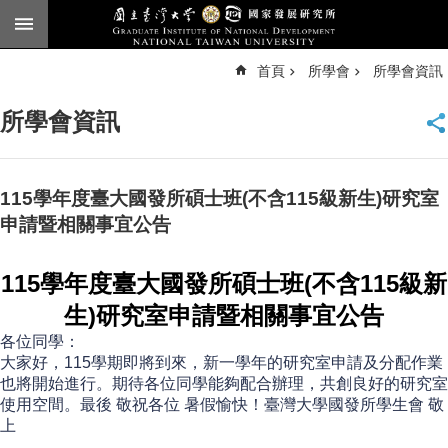
跳到主要內容區塊
進
首頁
所學會
所學會資訊
階
搜
尋
所學會資訊
臺
大
首
頁
115學年度臺大國發所碩士班(不含115級新生)研究室
English
申請暨相關事宜公告
公
115
學年度臺大國發所碩士班(不含115級新
告
生)
研究室申請暨相關事宜公告
本
所
各位同學：
簡
大家好，
115學期即將到來，新一學年的研究室申請及分配作業
介
也將開始進行。期待各位同學能夠配合辦理，共創良好的研究室
使用空間。最後 敬祝各位 暑假愉快！
臺
灣
大
學
國發所學生會
敬
本
上
所