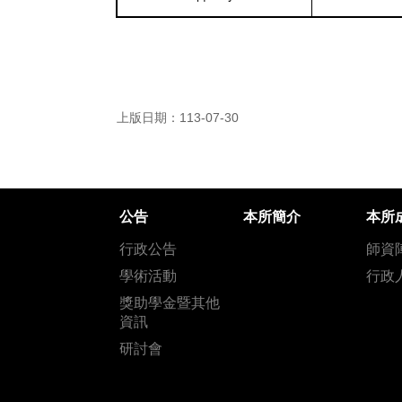
上版日期：113-07-30
公告
本所簡介
本所
行政公告
師資
學術活動
行政
獎助學金暨其他
資訊
研討會