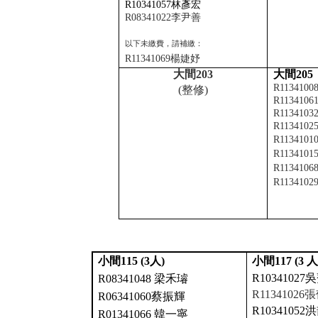
R10341057
林彥宏
R08341022
李尹善
以下未繳費，請補繳：
R11341069
楊婕妤
大間
203
大間
205
R1134100
(
整修
)
R1134106
R1134103
R1134102
R1134101
R1134101
R1134106
R1134102
小間
115 (3
人
)
小間
117 (3
R10341027
吳
R08341048
梁禾璿
R11341026
R06341060
蔡振輝
R10341052
洪
R01341066
韓一寧