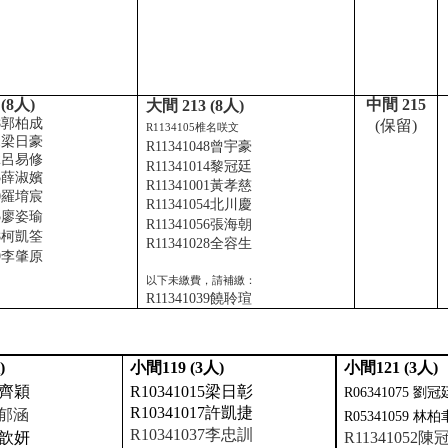
(8
人
)
中間
215
大間
213 (8
人
)
8
郭柏成
(
保留
)
R1134105
椎名咲文
1
梁日豪
R11341048
曾宇豪
2
呂易修
R11341014
黎冠廷
5
薛淑嬪
R11341001
黃孝慈
0
羅堉宸
R11341054
北川慶
5
廖姿瑜
R11341056
張海朝
8
柯凱筌
R11341028
全容生
9
李肇原
以下未繳費，請補繳：
R11341039
饒聆瑄
人
)
小間
119 (3
人
)
小間
121 (3
人
)
齊穎
R10341015
梁日彰
R06341075
劉冠
R10341017
許凱捷
張郁涵
R05341059
林柏
R10341037
李忠訓
歆妍
R11341052
陳