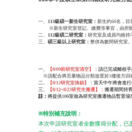
一、
113
級碩一新生研究室：
新生約
60
名，目
※新生研究室登記、繳費等事宜，由所
二、
112
級碩二研究室：
研究室及成員均維持
三、
碩三級以上研究室：
整併為數間研究室
一、
【
8/09
前研究室清空】：
請已完成離校手
※請配合將丟棄物品分類放置於
1
樓後方回
二、
【
8/12
研究室換鎖】
：當天中午將會進行
三、
【
8/12~8/23
研究生搬遷】：
搬遷期間持
註：
將提供106室做為研究室搬遷物品暫置場所
※
特別補充說明：
本次申請研究室者全數獲得分配，已