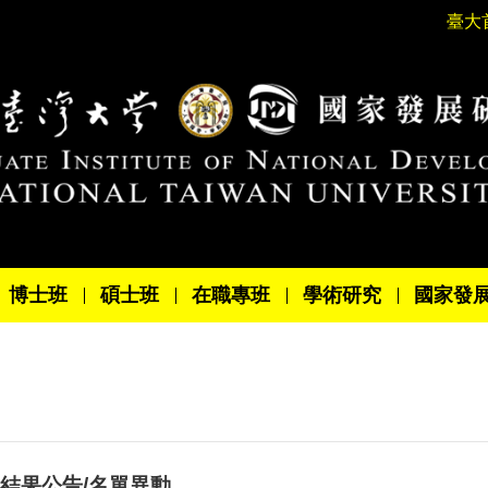
臺大
博士班
碩士班
在職專班
學術研究
國家發
結果公告/名單異動