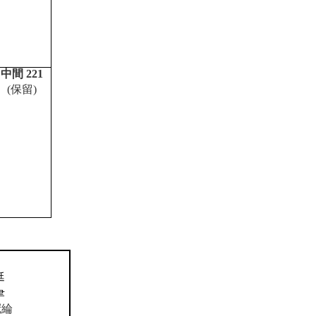
中間
221
(
保留
)
廷
聿
冠綸