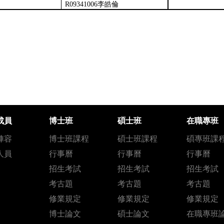
R09341006
李皓倫
成員
博士班
碩士班
在職專班
陣容
博士班課程
碩士班課程
碩專班課
人員
行事曆
行事曆
行事曆
招生考試
招生考試
招生考試
考古題
考古題
考古題
修業規定
修業規定
修業規定
博士論文
碩士論文
在職專班