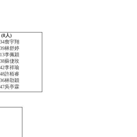
 (8人)
1034詹宇翔
1039林舒婷
1013李佩穎
1038蘇倢玫
1042李祥瑜
1048許栢睿
1036林劭穎
1047吳亭霖