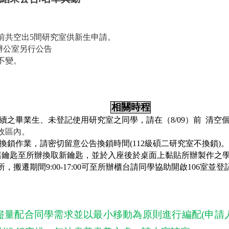
前共空出
5
間研究室供新生申請。
辦公室另行公告
不變。
。
相關時程
續之畢業生、未登記使用研究室之同學，請在（
8/09
）前 清空
收區內。
換鎖作業，請密切留意公告換鎖時間
(112
級碩二研究室不換鎖
)
。
舊鑰匙至所辦換取新鑰匙，並於入座後於桌面上黏貼所辦製作之
，搬遷期間9:00-17:00可至所辦櫃台請同學協助開啟106室並
盡量配合同學需求並以最小移動為原則進行編配
(
申請