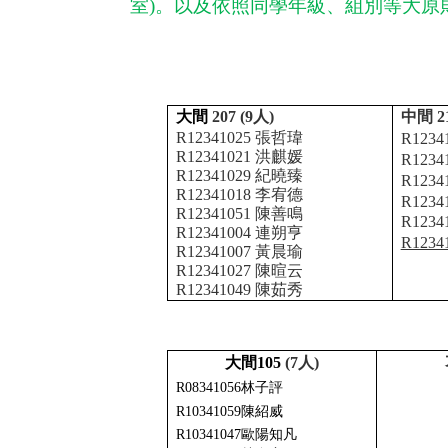
室
)
。以及依照同學年級、組別等大原
大間
207 (9
人
)
中間
21
R12341025
張哲瑋
R123
R12341021
洪麒媛
R123
R12341029
紀曉臻
R123
R12341018
李宥德
R123
R12341051
陳善鳴
R12341
R12341004
連朔亨
R123
R12341007
黃晨瑜
R12341027
陳暄云
R12341049
陳茹秀
大間
105
(7
人
)
R08341056
林子評
R10341059
陳紹威
R10341047
歐陽知凡