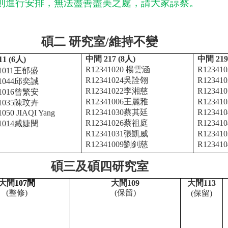
則進行安排，無法盡善盡美之處，請大家諒察。
碩二
研究室
/
維持不變
中間 217 (8人)
中間 219
1 (6
人
)
R12341020 楊雲涵
R1234
41011王郁盛
R12341024吳詮翎
R1234
41044邱奕誠
R12341022李湘慈
R1234
41016曾繁安
R12341006王麗雅
R1234
41035陳玟卉
R12341030蔡其廷
R1234
050 JIAQI Yang
R12341026蔡祖庭
R1234
41014臧婕閔
R12341031張凱威
R1234
R12341009劉釗慈
R1234
碩三及碩四研究室
大間
107
間
大間
109
大間
113
(
整修
)
(
保留
)
(
保留
)