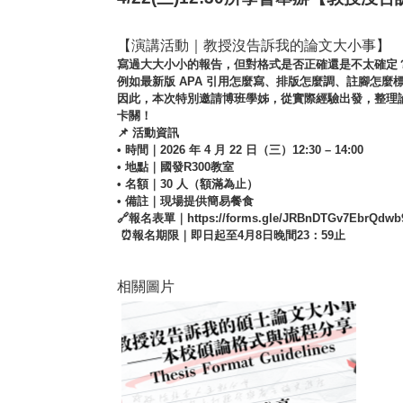
【演講活動｜教授沒告訴我的論文大小事】
寫過大大小小的報告，但對格式是否正確還是不太確定
例如最新版
APA
引用怎麼寫、排版怎麼調、註腳怎麼
因此，本次特別邀請博班學姊，從實際經驗出發，整理
卡關！
📌
活動資訊
•
時間｜
2026
年
4
月
22
日（三）
12:30 – 14:00
•
地點｜國發
R300
教室
•
名額｜
30
人（額滿為止）
•
備註｜現場提供簡易餐食
🔗
報名表單
｜
https://forms.gle/JRBnDTGv7EbrQdwb
⏰
報名期限
｜
即日起至
4
月
8
日晚間
23
：
59
止
相關圖片