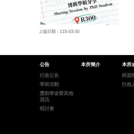
上版日期：115-03-30
公告
本所簡介
本所
行政公告
師資
學術活動
行政
獎助學金暨其他
資訊
研討會