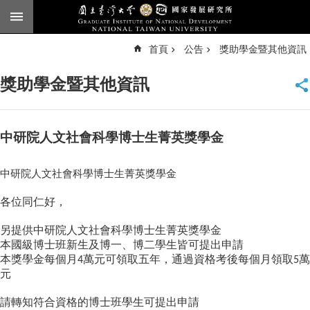
跳到主要內容區塊
進
首頁
公告
獎助學金暨其他資訊
階
搜
尋
獎助學金暨其他資訊
臺
大
首
頁
中研院人文社會科學博士生菁英獎學金
English
中研院人文社會科學博士生菁英獎學金
公
告
各位同仁好，
本
另提供中研院人文社會科學博士生菁英獎學金
所
本國級博士班新生及博一、博二學生皆可提出申請
簡
本獎學金每個月
萬元可領取五年，通過資格考後每個月領取
萬
4
5
介
元
本
請轉知符合資格的博士班學生可提出申請
所