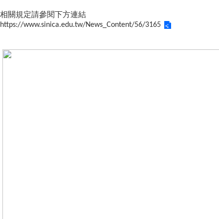
成
相關規定請參閱下方連結
員
https://www.sinica.edu.tw/News_Content/56/3165
博
士
班
碩
士
班
在
職
專
班
學
術
研
究
國