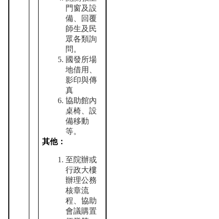
家
門窗及設
發
備、回覆
展
師生及民
研
眾各類詢
究
問。
期
國發所場
刊
地借用、
影印與傳
口
真
試
協助館內
專
桌椅、設
區
備移動
等。
所
其他：
學
會
至院辦或
行政大樓
辦理公務
核章流
程、協助
會議購置