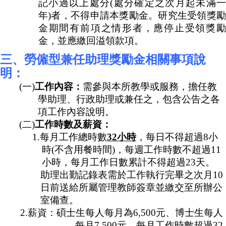
記小過以上處分(處分確定之次月起未滿一
年)者，不得申請本獎勵金。研究生受領獎勵
金期間有前項之情形者，應停止受領獎勵
金，並應繳回溢領款項。
三、勞僱型兼任助理獎勵金相關事項說
明：
(
一)
工作內容：
需參與本所教學或服務，擔任教
學助理、行政助理或兼任之，包含公告之各
項工作內容說明。
(
二)
工作時數及薪資：
1.
每月工作總時數
32小時
，每日不得超過8小
時(不含用餐時間)，每週工作時數不超過11
小時，每月工作日數累計不得超過23天。
助理出勤記錄表需於工作執行完畢之次月10
日前送給所屬管理教師簽章並繳交至所辦公
室備查。
2.
薪資：碩士生每人每月為6,500元、博士生每人
每月7,500元。每月工作時數超過32