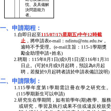
忱、及具備解
決問題能力
者。
一、申請期程：
1.
自即日起至
115/07/17(
星期五)中午12時截
止
，將申請表e-mail：ndintu@ntu.edu.tw，
逾時不予受理。(e-mail主旨：115-1學期獎
勵金助理申請+姓名)
2.
聘期：115年8月1日(或9月1日)至116年1月31
日止。(可於8月或9月起聘，預設為8月起
聘，若擬於9月起聘者請於申請表備註說明)
二、申請限制：
1.115
學年度第1學期需註冊在學之研究生。
(115學期新生可以申請)
2.
研究生在學期間，如有前學年(期)教學、服務
或研究，學習及執行成果不佳或違反校規受