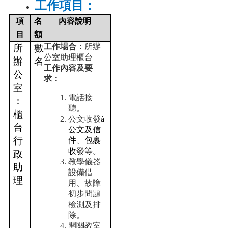
工作項目：
成
員
項
名
內容說明
目
額
博
工作場合：
所辦
所
數
士
公室助理櫃台
班
辦
名
工作內容及要
公
碩
求：
室
士
電話接
班
：
聽。
櫃
在
公文收發
à
台
職
公文及信
行
專
件、包裹
班
收發等。
政
教學儀器
助
學
設備借
理
術
用、故障
研
初步問題
究
檢測及排
除。
國
開關教室