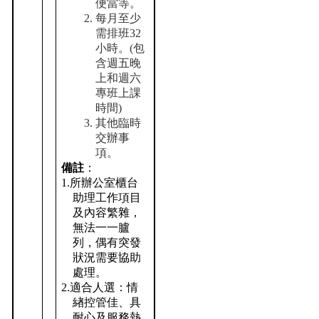
便當等。
每月至少
需排班32
小時。(包
含週五晚
上和週六
專班上課
時間)
其他臨時
交辦事
項。
備註
：
1.
所辦公室櫃台
助理工作項目
及內容繁雜，
無法一一臚
列，偶有突發
狀況需要協助
處理。
2.
適合人選：情
緖控管佳、具
耐心及服務熱