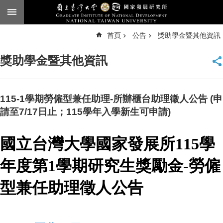
跳到主要內容區塊
進
首頁
公告
獎助學金暨其他資訊
階
搜
尋
獎助學金暨其他資訊
臺
大
首
頁
115-1學期勞僱型兼任助理-所辦櫃台助理徵人公告 (申
English
請至7/17日止；115學年入學新生可申請)
公
國立台灣大學國家發展所115學
告
本
年度第1學期
研究生獎勵金-勞僱
所
簡
型兼任助理徵人公告
介
本
所