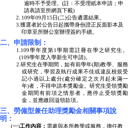
家
逾時不予受理。
(
註：不受理紙本申請；申
發
請表請至所網頁下載
)
展
2.
109
年
09
月
15
日
(
二
)
公告遴選結果。
研
3.
獲選者於公告日起攜帶身份證正反面影本及
究
印章至所辦公室辦理簽約手續。
期
刊
二、申請限制：
口
1.109
學年度第
1
學期需註冊在學之研究生
試
(109
學年度入學新生可申請
)
。
專
2.
研究生在學期間，如有前學年
(
期
)
教學、服
區
或研究，學習及執行成果不佳或違反校規受
所
記小過以上處分
(
處分確定之次月起未滿
學
年
)
者，不得申請本獎勵金。研究生受領獎
會
金期間有前項之情形者，應停止受領獎勵
金，並應繳回溢領款項。
三、勞僱型兼任助理獎勵金相關事項說
明：
(
一
)
工作內容：
需參與本所教學或服務，擔任教