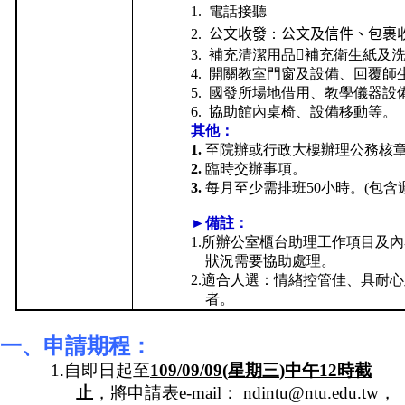
1.
電話接聽
成
員
2.
公文收發
：
公文及信件、包裹
3.
補充清潔用品補充衛生紙及
博
4.
開關教室門窗及設備、回覆師
士
5.
國發所場地借用、教學儀器設
班
6.
協助館內桌椅、設備移動等。
其他：
碩
1.
至院辦或行政大樓辦理公務核
士
2.
臨時交辦事項。
班
3.
每月至少需排班
50
小時。
(
包含
在
►備註
：
職
1.
所辦公室櫃台助理工作項目及內
專
狀況需要協助處理。
班
2.
適合人選：情緖控管佳、具耐心
者。
學
術
研
一、申請期程：
究
1.
自即日起至
109/09/09(
星期三
)
中午
12
時截
止
，將申請表
e-mail
：
ndintu@ntu.edu.tw
，
國