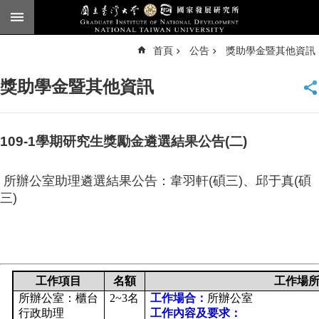
跳到主要內容區塊
進
首頁
公告
獎助學金暨其他資訊
階
搜
尋
獎助學金暨其他資訊
臺
大
首
頁
109-1學期研究生獎勵金遴選結果公告(二)
English
所辦公室助理遴選結果公告：韋羽軒(碩三)、邱于真(碩
公
三)
告
本
所
簡
介
工作項目
名額
工作場
所辦公室：櫃台
2~3
名
工作場合：
所辦公室
本
行政助理
工作內容及要求：
所