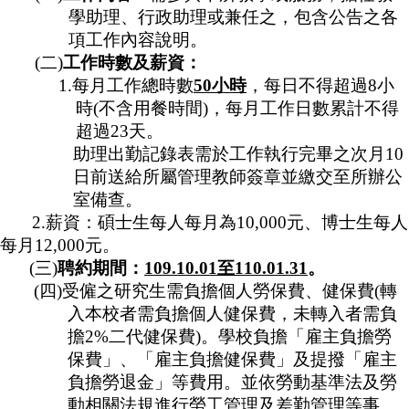
學助理、行政助理或兼任之，包含公告之各
項工作內容說明。
(
二
)
工作時數及薪資：
1.
每月工作總時數
50
小時
，每日不得超過
8
小
時
(
不含用餐時間
)
，每月工作日數累計不得
超過
23
天。
助理出勤記錄表需於工作執行完畢之次月
10
日前送給所屬管理教師簽章並繳交至所辦公
室備查。
2.
薪資：碩士生每人每月為
10,000
元、博士生每人
每月
12,000
元。
(
三
)
聘約期間：
109.10.01
至
110.01.31
。
(
四
)
受僱之研究生需負擔個人勞保費、健保費
(
轉
入本校者需負擔個人健保費，未轉入者需負
擔
2%
二代健保費
)
。學校負擔「雇主負擔勞
保費」、「雇主負擔健保費」及提撥「雇主
負擔勞退金」等費用。
並依
勞動基準法及勞
動相關法規進行勞工管理及差勤管理等事