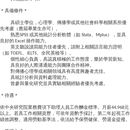
成
員
＊具備條件＊
博
具碩士學位，心理學、傳播學或其他社會科學相關系所優
士
先考慮（應屆畢業生亦可）。
班
熟悉
或其他統計分析軟體（如
、
），並具
SPSS
Stata
Mplus
良好的
操作能力。
Excel
碩
英文聽說讀寫能力佳者優先，請附上相關語言能力證明
士
（如
、
、全民英檢等）。
TOEFL
IELTS
班
個性細心負責，具認真積極的工作態度，樂於學習新知。
具良好的人際溝通能力與團隊合作精神。
在
對傳播心理學或相關領域具有高度興趣者尤佳。
職
具統計分析與資料處理能力。
專
曾參與量化研究並具實驗相關經驗者優先考慮。
班
＊待遇＊
學
術
依中央研究院業務費項下助理人員工作酬金標準。月薪
元
44,968
研
以上。若具工作相關資歷，可依年資酌予採計。第二年起視工作
究
績效調整。適用勞動基準法，依法給予保勞健保、勞退金提撥。
國