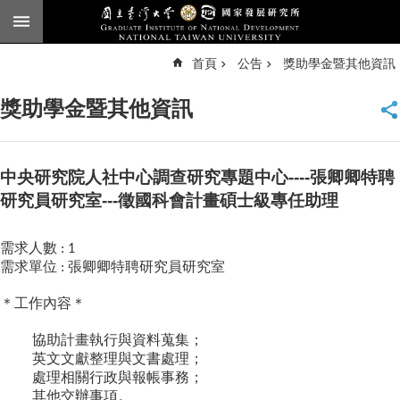
跳到主要內容區塊
進
首頁
公告
獎助學金暨其他資訊
階
搜
尋
獎助學金暨其他資訊
臺
大
首
頁
中央研究院人社中心調查研究專題中心----張卿卿特聘
English
研究員研究室---徵國科會計畫碩士級專任助理
公
需求人數
: 1
告
需求單位
張卿卿特聘研究員研究室
:
本
＊工作內容＊
所
簡
協助計畫執行與資料蒐集；
介
英文文獻整理與文書處理；
本
處理相關行政與報帳事務；
所
其他交辦事項。