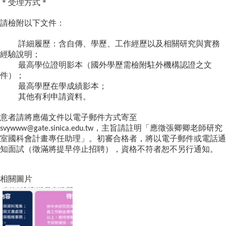
＊受理方式＊
家
發
請檢附以下文件：
展
研
詳細履歷：含自傳、學歷、工作經歷以及相關研究與實務
究
經驗說明；
期
最高學位證明影本（國外學歷需檢附駐外機構認證之文
刊
件）；
最高學歷在學成績影本；
口
其他有利申請資料。
試
專
意者請將應備文件以電子郵件方式寄至
區
，主旨請註明「應徵張卿卿老師研究
svywww@gate.sinica.edu.tw
所
室國科會計畫專任助理」。初審合格者，將以電子郵件或電話通
學
知面試（徵滿將提早停止招聘），資格不符者恕不另行通知
。
會
相關圖片