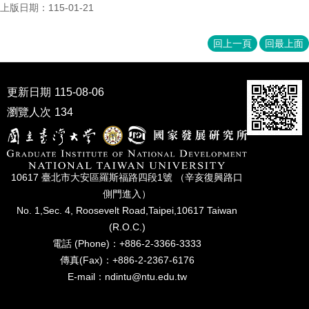
家
上版日期：115-01-21
發
展
回上一頁
回最上面
研
究
期
刊
更新日期
115-08-06
瀏覽人次
134
口
試
專
區
10617 臺北市⼤安區羅斯福路四段1號 （辛亥復興路⼝
所
側⾨進入）
學
No. 1,Sec. 4, Roosevelt Road,Taipei,10617 Taiwan
會
(R.O.C.)
電話 (Phone)：+886-2-3366-3333
傳真(Fax)：+886-2-2367-6176
E-mail：ndintu@ntu.edu.tw