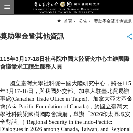
跳到主要內容區塊
進
首頁
公告
獎助學金暨其他資訊
階
搜
尋
獎助學金暨其他資訊
臺
大
首
頁
115年3月17-18日社科院中國大陸研究中心主辦國際
English
會議徵求工讀生服務人員
公
國立臺灣大學社科院中國大陸研究中心，將在
115
告
年3月
17-18
日，與我國外交部、加拿大駐臺北貿易辦
本
事處
(Canadian Trade Office in Taipei)
、加拿大亞太基金
所
會
(Asia Pacific Foundation of Canada)
，於國立臺灣大
簡
介
學社科院梁國樹國際會議廳，舉辦「2026印太區域安
全對話」
(“Regional Security in the Indo-Pacific:
本
Dialogues in 2026 among Canada, Taiwan, and Regional
所