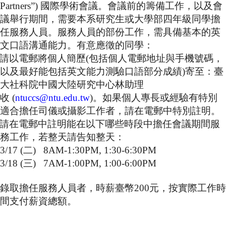
Partners”)
國際學術會議。會議前的籌備工作，以及會
成
員
議舉行期間，需要本系研究生或大學部四年級同學擔
任服務人員。服務人員的部份工作，需具備基本的英
博
文口語溝通能力。有意應徵的同學：
士
請以電郵將個人簡歷
(
包括個人電郵地址與手機號碼，
班
以及最好能包括英文能力測驗口語部分成績
)
寄至：臺
碩
大社科院中國大陸研究中心林助理
士
收
(
ntuccs@ntu.edu.tw
)
。如果個人專長或經驗有特別
班
適合擔任司儀或攝影工作者，請在電郵中特別註明。
在
請在電郵中註明能在以下哪些時段中擔任會議期間服
職
務工作，若整天請告知整天：
專
3/17 (
二
) 8AM-1:30PM, 1:30-6:30PM
班
3/18 (
三
) 7AM-1:00PM, 1:00-6:00PM
學
術
錄取擔任服務人員者，時薪臺幣
200
元，按實際工作時
研
間支付薪資總額。
究
國