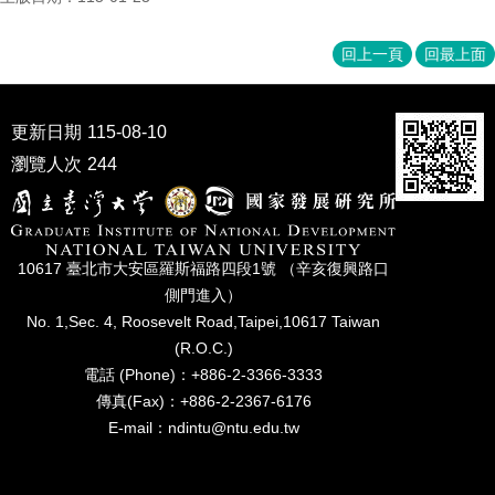
成
員
回上一頁
回最上面
博
士
班
更新日期
115-08-10
瀏覽人次
244
碩
士
班
在
10617 臺北市⼤安區羅斯福路四段1號 （辛亥復興路⼝
職
側⾨進入）
專
No. 1,Sec. 4, Roosevelt Road,Taipei,10617 Taiwan
班
(R.O.C.)
學
電話 (Phone)：+886-2-3366-3333
術
傳真(Fax)：+886-2-2367-6176
研
E-mail：ndintu@ntu.edu.tw
究
國