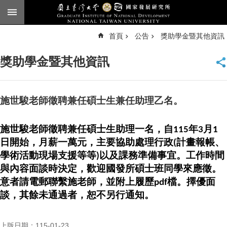
跳到主要內容區塊
進
首頁
公告
獎助學金暨其他資訊
階
搜
尋
獎助學金暨其他資訊
臺
大
首
頁
施世駿老師徵聘兼任碩士生兼任助理乙名。
English
施世駿老師徵聘兼任碩士生助理一名，自
年
月
115
3
1
公
日開始，月薪一萬元，主要協助處理行政
計畫報帳、
告
(
學術活動現場支援等等
以及課務準備事宜。工作時間
)
本
與內容面談時決定，歡迎國發所碩士班同學來應徵。
所
意者請電郵聯繫施老師，並附上履歷
檔。擇優面
pdf
簡
介
談，其餘未通過者，恕不另行通知。
本
所
上版日期：115-01-23