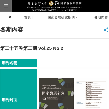
跳到主要內容區塊
進
首頁
國家發展研究期刊
各期內容
階
搜
尋
各期內容
臺大
首頁
第二十五卷第二期 Vol.25 No.2
English
公
告
本
所
簡
介