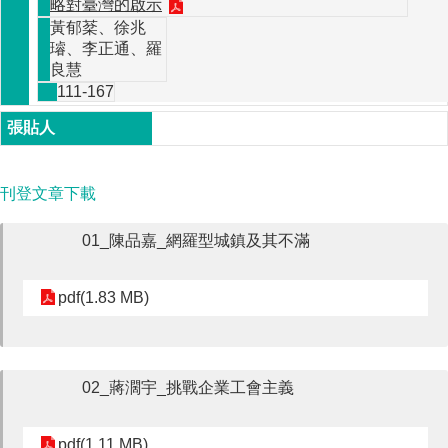
略對臺灣的啟示
職
黃郁棻、徐兆
專
璿、李正通、羅
班
良慧
111-167
學
術
研
刊登文章下載
究
01_陳品嘉_網羅型城鎮及其不滿
國
家
pdf(1.83 MB)
發
展
研
究
02_蔣濶宇_挑戰企業工會主義
期
刊
pdf(1.11 MB)