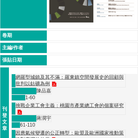
本
所
成
員
博
士
網羅型城鎮及其不滿：羅東鎮空間發展史的回顧與
班
批判以鈷礦為例
陳品嘉
1-60
碩
挑戰企業工會主義：桃園市產業總工會的個案研究
士
班
蔣濶宇
61-110
因應氣候變遷的公正轉型：歐盟及歐洲國家推動策
在