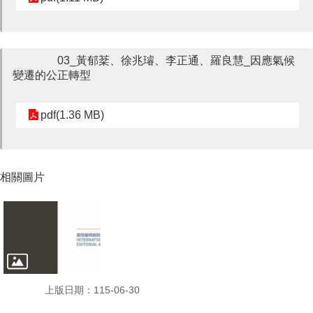
口
試
專
03_黃郁棻、徐兆璿、李正通、羅良慧_因應氣候
區
變遷的公正轉型
pdf(1.36 MB)
所
學
會
相關圖片
上版日期：115-06-30