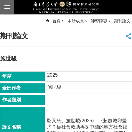
跳到主要內容區塊
進
首頁
本所成員
師資陣容
期刊論文
階
搜
尋
期刊論文
臺
大
首
頁
施世駿
English
2025
公
告
施世駿
本
所
簡
介
駱又慈、施世駿(2025)，〈超越城鄉差
本
序？從社會救助再探中國的地方社會福
所