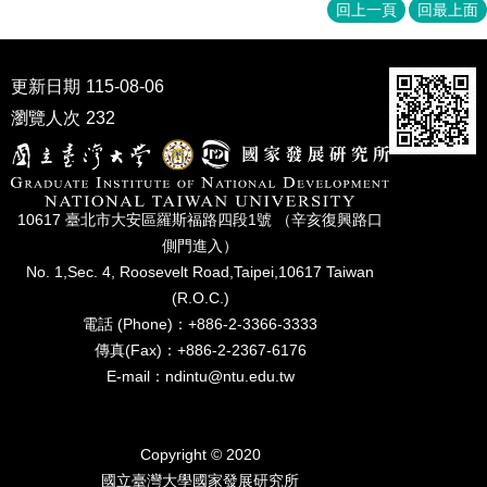
家
回上一頁
回最上面
發
展
研
更新日期
115-08-06
究
瀏覽人次
232
期
刊
口
試
10617 臺北市⼤安區羅斯福路四段1號 （辛亥復興路⼝
專
側⾨進入）
區
No. 1,Sec. 4, Roosevelt Road,Taipei,10617 Taiwan
所
(R.O.C.)
學
電話 (Phone)：+886-2-3366-3333
會
傳真(Fax)：+886-2-2367-6176
E-mail：ndintu@ntu.edu.tw
Copyright © 2020
國立臺灣⼤學國家發展研究所