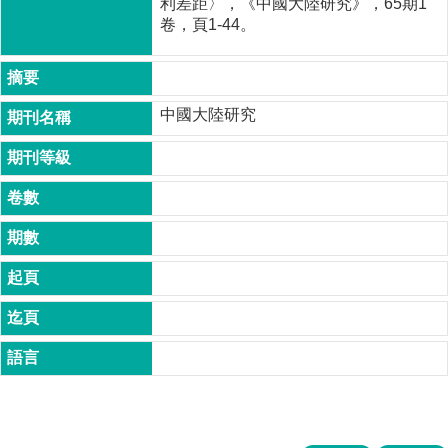
利差距〉，《中國大陸研究》，65期1
成
卷，頁1-44。
員
博
士
中國大陸研究
班
碩
士
班
在
職
專
班
學
術
研
究
國