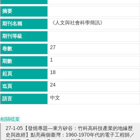
成
員
《人文與社會科學簡訊》
博
士
班
27
碩
士
1
班
18
在
職
24
專
班
中文
學
術
研
相關檔案
究
27-1-05【發燒專題―東方矽谷：竹科高科技產業的地緣歷
史與政經】點亮兩個臺灣：1960-1970年代的電子工程師／
國