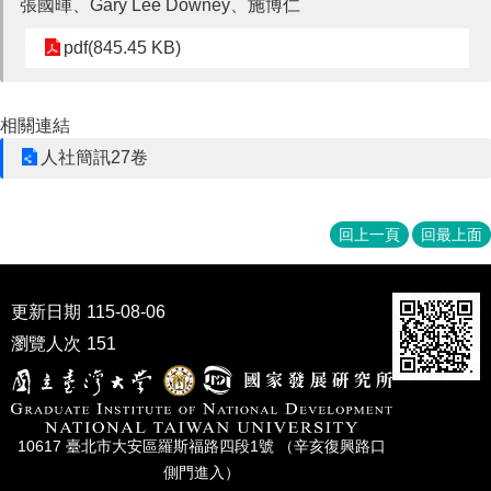
張國暉、Gary Lee Downey、施博仁
家
發
pdf(845.45 KB)
展
研
究
期
相關連結
刊
人社簡訊27卷
口
試
專
回上一頁
回最上面
區
所
更新日期
115-08-06
學
瀏覽人次
151
會
10617 臺北市⼤安區羅斯福路四段1號 （辛亥復興路⼝
側⾨進入）