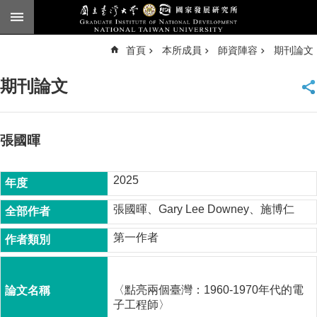
跳到主要內容區塊
進
首頁
本所成員
師資陣容
期刊論文
階
搜
尋
期刊論文
臺
大
首
頁
張國暉
English
2025
公
告
張國暉、Gary Lee Downey、施博仁
本
第一作者
所
簡
介
〈點亮兩個臺灣：1960-1970年代的電
本
子工程師〉
所