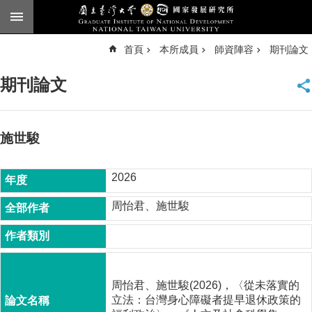
跳到主要內容區塊
進
首頁
本所成員
師資陣容
期刊論文
階
搜
尋
期刊論文
臺
大
首
頁
施世駿
English
2026
公
告
周怡君、施世駿
本
所
簡
介
周怡君、施世駿(2026)，〈從未落實的
本
立法：台灣身心障礙者提早退休政策的
所