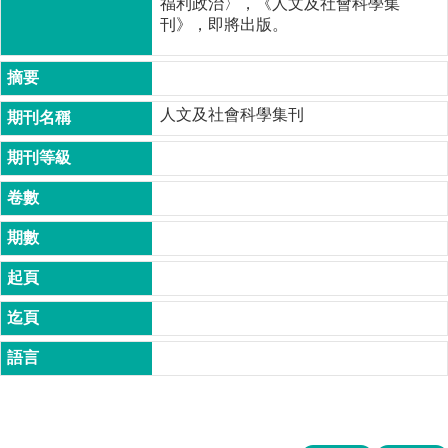
福利政治〉，《人文及社會科學集
成
刊》，即將出版。
員
博
士
人文及社會科學集刊
班
碩
士
班
在
職
專
班
學
術
研
究
國