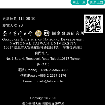
家
回上一頁
回最上面
發
展
研
更新日期
115-08-10
究
瀏覽人次
70
期
刊
口
試
10617 臺北市⼤安區羅斯福路四段1號 （辛亥復興路⼝
專
側⾨進入）
區
No. 1,Sec. 4, Roosevelt Road,Taipei,10617 Taiwan
所
(R.O.C.)
學
電話 (Phone)：+886-2-3366-3333
會
傳真(Fax)：+886-2-2367-6176
E-mail：ndintu@ntu.edu.tw
Copyright © 2020
國立臺灣⼤學國家發展研究所