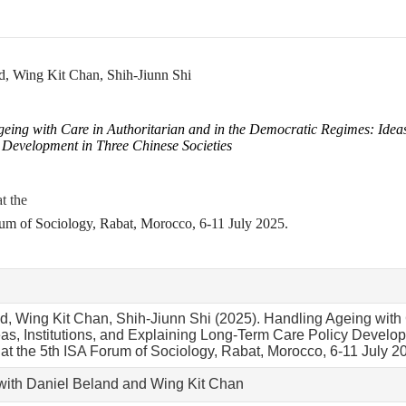
d, Wing Kit Chan, Shih-Jiunn Shi
eing with Care in Authoritarian and in the Democratic Regimes: Ideas
 Development in Three Chinese Societies
t the
um of Sociology, Rabat, Morocco, 6-11 July 2025.
d, Wing Kit Chan, Shih-Jiunn Shi (2025). Handling Ageing with 
as, Institutions, and Explaining Long-Term Care Policy Develo
at the 5th ISA Forum of Sociology, Rabat, Morocco, 6-11 July 2
with Daniel Beland and Wing Kit Chan