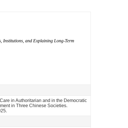
, Institutions, and Explaining Long-Term
Care in Authoritarian and in the Democratic
pment in Three Chinese Societies.
025.