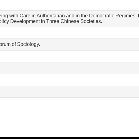
ng with Care in Authoritarian and in the Democratic Regimes: I
licy Development in Three Chinese Societies.
Forum of Sociology.