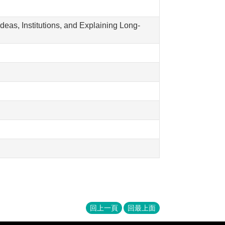
deas, Institutions, and Explaining Long-
回上一頁
回最上面