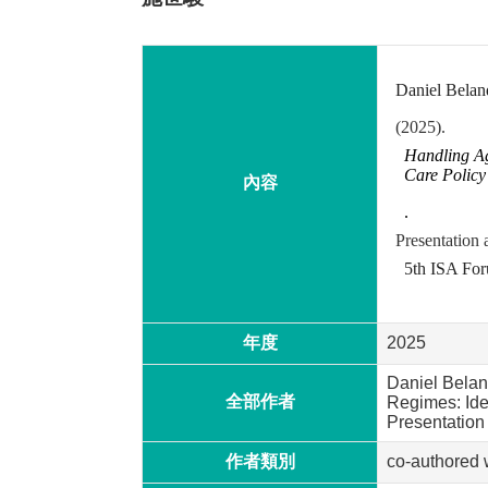
Daniel Belan
(2025).
Handling Ag
Care Policy
內容
.
Presentation a
5th ISA For
年度
2025
Daniel Belan
全部作者
Regimes: Ide
Presentation 
作者類別
co-authored 