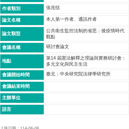
成
張兆恬
員
本人第一作者、通訊作者
博
士
公共衛生監控法制的省思：後疫情時代
班
觀點
碩
研討會論文
士
班
第14 屆憲法解釋之理論與實務研討會：
多元文化與民主生活
在
職
臺北：中央研究院法律學研究所
專
班
學
術
研
究
國
上版日期：114-06-06