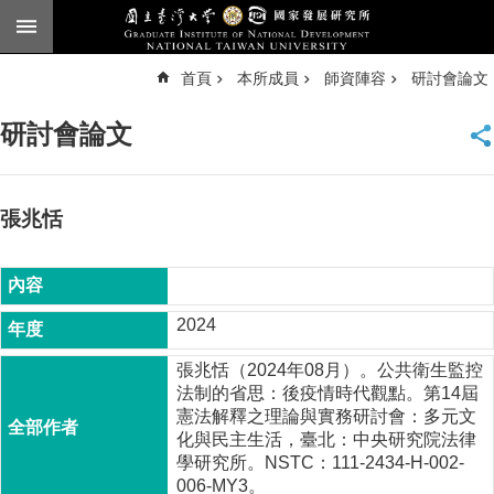
跳到主要內容區塊
進
首頁
本所成員
師資陣容
研討會論文
階
搜
尋
研討會論文
臺
大
首
頁
張兆恬
English
公
告
2024
本
張兆恬（2024年08月）。公共衛生監控
所
法制的省思：後疫情時代觀點。第14屆
簡
憲法解釋之理論與實務研討會：多元文
介
化與民主生活，臺北：中央研究院法律
學研究所。NSTC：111-2434-H-002-
本
006-MY3。
所