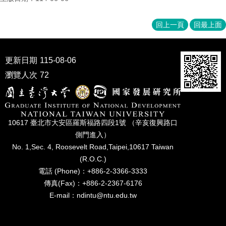
家
發
展
回上一頁
回最上面
研
究
期
更新日期
115-08-06
刊
瀏覽人次
72
口
試
專
區
10617 臺北市⼤安區羅斯福路四段1號 （辛亥復興路⼝
側⾨進入）
所
No. 1,Sec. 4, Roosevelt Road,Taipei,10617 Taiwan
學
會
(R.O.C.)
電話 (Phone)：+886-2-3366-3333
傳真(Fax)：+886-2-2367-6176
E-mail：ndintu@ntu.edu.tw