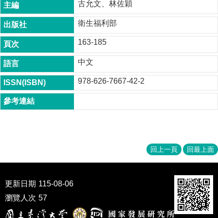
古允文、林佐穎
成
員
衛生福利部
博
163-185
士
班
中文
碩
978-626-7667-42-2
士
班
在
職
專
班
回上一頁
回最上面
學
術
研
更新日期
115-08-06
究
瀏覽人次
57
國