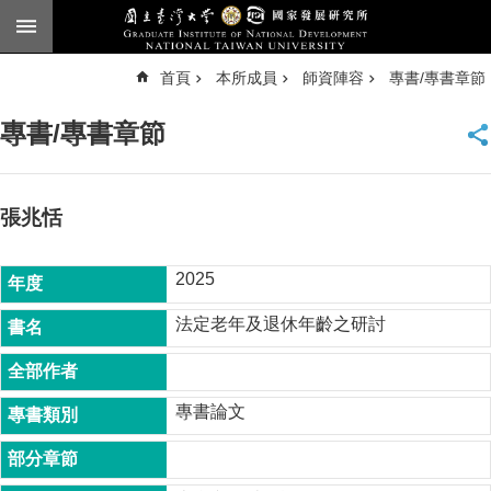
跳到主要內容區塊
進
首頁
本所成員
師資陣容
專書/專書章節
階
搜
尋
專書/專書章節
臺
大
首
頁
張兆恬
English
2025
公
告
法定老年及退休年齡之研討
本
所
簡
專書論文
介
本
所