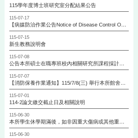
成
115學年度博士班研究室分配結果公告
員
115-07-17
博
【病媒防治作業公告Notice of Disease Control Operations】115/7/18(六)上午7時-14時於國發所建物一樓及周邊建物外圍圍牆水溝噴藥
士
班
115-07-15
新生教務說明會
碩
士
115-07-08
班
公告本所碩士在職專班校內相關研究所課程採計學分上限調整為6學分
在
115-07-07
職
【消防保養作業通知】115/7/8(三) 舉行本所館舍消防安全設備維護保養
專
班
115-07-01
114-2論文繳交截止日及相關說明
學
術
115-06-30
研
本所學生休學期滿後，如非因重大傷病或其他重大事由，且未檢附相關證明文件者，原則上不予同意延長休學之申請。
究
國
115-06-30