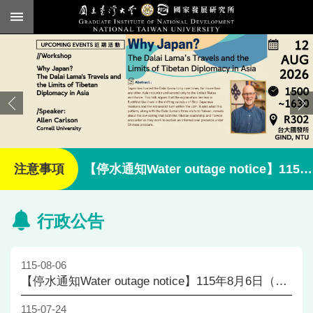
跳到主要內容區塊
進
階
搜
尋
臺
大
首
頁
English
【停水通知Water outage notice】115年8月6日（四）13:30～16：30清洗水塔國發所全棟停水
公
告
行政公告
本
所
簡
115-08-06
介
【停水通知Water outage notice】115年8月6日（四）13:30～16：30清洗水塔國發所全棟停水
本
所
115-07-24