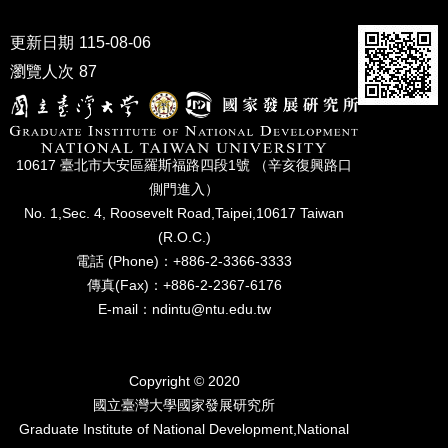
成
員
更新日期
115-08-06
瀏覽人次
87
博
士
班
碩
10617 臺北市⼤安區羅斯福路四段1號 （辛亥復興路⼝
士
側⾨進入）
班
No. 1,Sec. 4, Roosevelt Road,Taipei,10617 Taiwan
在
(R.O.C.)
職
電話 (Phone)：+886-2-3366-3333
專
傳真(Fax)：+886-2-2367-6176
班
E-mail：ndintu@ntu.edu.tw
學
術
研
Copyright © 2020
究
國立臺灣⼤學國家發展研究所
Graduate Institute of National Development,National
國