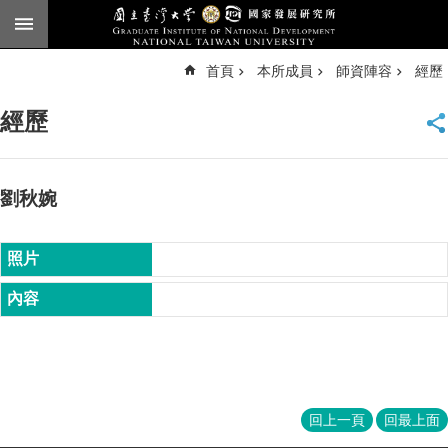
跳到主要內容區塊
進
首頁
本所成員
師資陣容
經歷
階
搜
尋
經歷
臺
大
首
頁
劉秋婉
English
公
告
本
所
簡
介
本
回上一頁
回最上面
所