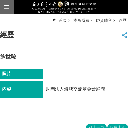
跳到主要內容區塊
進
首頁
本所成員
師資陣容
經歷
階
搜
尋
經歷
臺
大
首
頁
施世駿
English
公
告
財團法人海峽交流基金會顧問
本
所
簡
介
本
所
回上一頁
回最上面