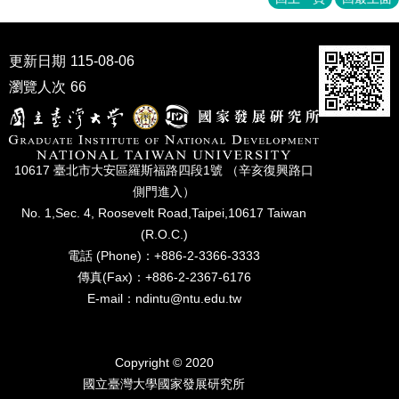
成
員
更新日期
115-08-06
博
士
瀏覽人次
66
班
碩
士
10617 臺北市⼤安區羅斯福路四段1號 （辛亥復興路⼝
班
側⾨進入）
在
No. 1,Sec. 4, Roosevelt Road,Taipei,10617 Taiwan
職
(R.O.C.)
專
電話 (Phone)：+886-2-3366-3333
班
傳真(Fax)：+886-2-2367-6176
學
E-mail：ndintu@ntu.edu.tw
術
研
究
Copyright © 2020
國立臺灣⼤學國家發展研究所
國