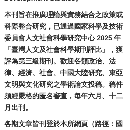
本刊
旨在
推廣理論與實務結合之政策或
本
科際整合研究，已通過國家科學及技術
所
成
委員會人文社會科學研究中心 2025 年
員
「臺灣人文及社會科學期刊評比」，獲
評為第三級期刊。歡迎各類政治、法
博
士
律、經濟、社會、中國大陸研究、東亞
班
文明與文化研究之學術論文投稿。稿件
須經嚴格的匿名審查，每年六月、十二
碩
士
月出刊。
班
各期文章皆刊登於本所網頁（路徑：國
在