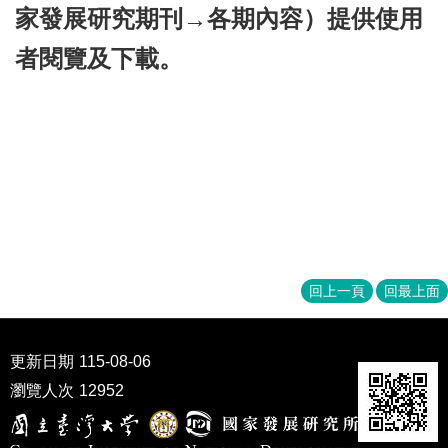
家發展研究期刊→各期內容）提供使用
職
專
者閱覽及下載。
班
學
術
研
究
國
家
回上一頁
回最上面
發
展
研
更新日期
115-08-06
究
瀏覽人次
12952
期
刊