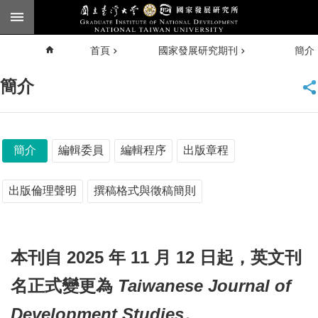
跳到主要內容區塊
進
首頁
國家發展研究期刊
簡介
階
搜
尋
簡介
臺大
首頁
簡介
編輯委員
編輯程序
出版章程
English
出版倫理聲明
撰稿格式與徵稿簡則
公
告
本刊自 2025 年 11 月 12 日起，英文刊
本
名正式變更為 
Taiwanese Journal of 
所
簡
Development Studies
。
介