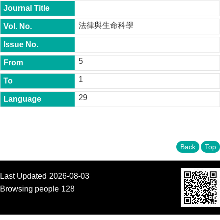
t
y
法律與生命科學
P
h
.
D
5
.
P
1
r
o
29
g
r
a
m
M
Back
Top
.
A
.
Last Updated
2026-08-03
P
Browsing people
128
r
o
g
r