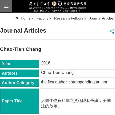
Skip to main content
A
Home
Faculty
Research Fellows
Journal Articles
d
v
a
Journal Articles
n
c
e
d
S
e
Chao-Tien Chang
a
r
c
h
2016
National
Chao-Tien Chang
Taiwan
University
the first author, corresponding author
Chinese
F
a
人體生物資料庫之資訊隱私爭議：美國
c
法的啟示。
u
l