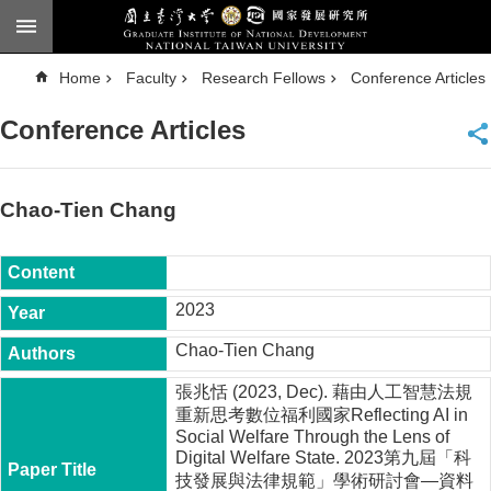
Skip to main content
A
Home
Faculty
Research Fellows
Conference Articles
d
v
a
Conference Articles
n
c
e
d
S
e
Chao-Tien Chang
a
r
c
h
National
2023
Taiwan
University
Chao-Tien Chang
Chinese
張兆恬 (2023, Dec). 藉由人工智慧法規
F
重新思考數位福利國家Reflecting AI in
a
Social Welfare Through the Lens of
c
Digital Welfare State. 2023第九屆「科
u
技發展與法律規範」學術研討會—資料
l