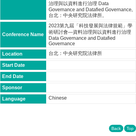
t
治理與以資料進行治理 Data
y
Governance and Datafied Governance,
台北：中央研究院法律所。
P
h
2023第九屆「科技發展與法律規範」學
.
術研討會—資料治理與以資料進行治理
D
Data Governance and Datafied
.
Governance
P
r
台北：中央研究院法律所
o
g
r
a
m
M
.
Chinese
A
.
P
r
o
g
Back
Top
r