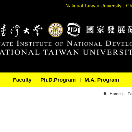
National Taiwan University
Ch
Faculty
Ph.D.Program
M.A. Program
Home
Fa