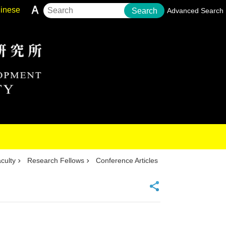
inese
Search
Advanced Search
culty
Research Fellows
Conference Articles