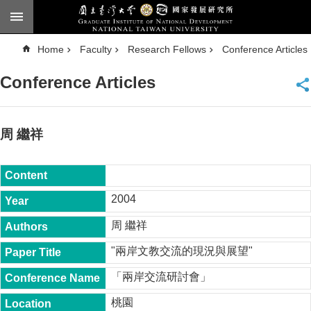
Skip to main content
A
Home
Faculty
Research Fellows
Conference Articles
d
v
a
Conference Articles
n
c
e
d
S
e
周 繼祥
a
r
c
h
National
2004
Taiwan
University
周 繼祥
Chinese
"兩岸文教交流的現況與展望"
F
a
「兩岸交流研討會」
c
u
桃園
l