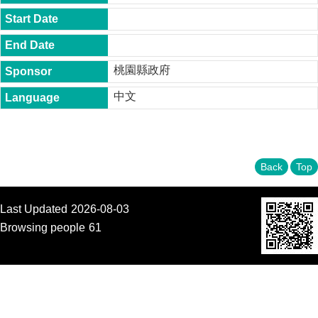
t
y
P
h
桃園縣政府
.
D
中文
.
P
r
o
g
r
Back
Top
a
m
Last Updated
2026-08-03
M
.
Browsing people
61
A
.
P
r
o
g
r