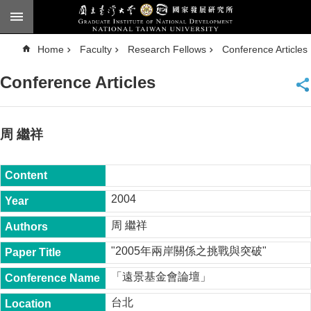
Skip to main content
A
Home
Faculty
Research Fellows
Conference Articles
d
v
a
Conference Articles
n
c
e
d
S
e
周 繼祥
a
r
c
h
National
2004
Taiwan
University
周 繼祥
Chinese
"2005年兩岸關係之挑戰與突破"
F
a
「遠景基金會論壇」
c
u
台北
l