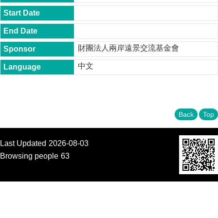
t
y
P
h
財團法人兩岸遠景交流基金會
.
D
中文
.
P
r
o
g
r
Back
Top
a
m
Last Updated
2026-08-03
M
.
Browsing people
63
A
.
P
r
o
g
r