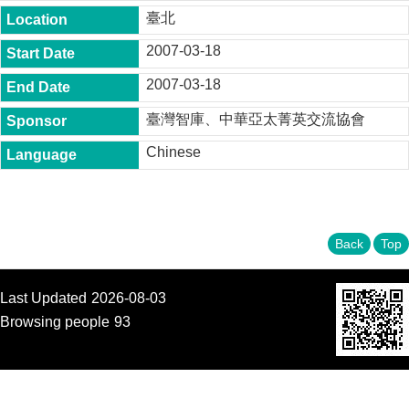
t
臺北
y
2007-03-18
P
h
2007-03-18
.
D
臺灣智庫、中華亞太菁英交流協會
.
P
Chinese
r
o
g
r
a
m
Back
Top
M
.
Last Updated
2026-08-03
A
.
Browsing people
93
P
r
o
g
r