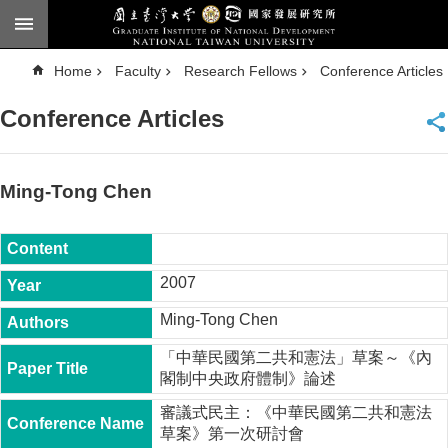
Skip to main content
A
Home
Faculty
Research Fellows
Conference Articles
d
v
a
Conference Articles
n
c
e
d
S
e
Ming-Tong Chen
a
r
c
h
National
2007
Taiwan
University
Ming-Tong Chen
Chinese
「中華民國第二共和憲法」草案～《內
F
閣制中央政府體制》論述
a
c
審議式民主：《中華民國第二共和憲法
u
草案》第一次研討會
l