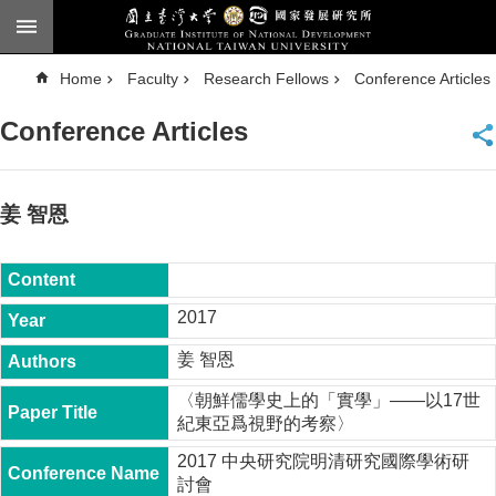
Skip to main content
A
Home
Faculty
Research Fellows
Conference Articles
d
v
a
Conference Articles
n
c
e
d
S
e
姜 智恩
a
r
c
h
National
2017
Taiwan
University
姜 智恩
Chinese
〈朝鮮儒學史上的「實學」——以17世
F
紀東亞爲視野的考察〉
a
c
2017 中央研究院明清研究國際學術研
u
討會
l