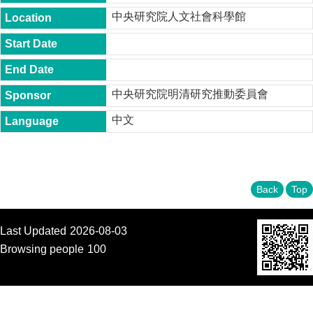
t
中央研究院人文社會科學館
y
P
h
.
D
中央研究院明清研究推動委員會
.
P
中文
r
o
g
r
a
m
Back
Top
M
.
Last Updated
2026-08-03
A
.
Browsing people
100
P
r
o
g
r