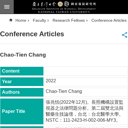
Skip to main content
A
Home
Faculty
Research Fellows
Conference Articles
d
v
a
Conference Articles
n
c
e
d
S
e
Chao-Tien Chang
a
r
c
h
National
2022
Taiwan
University
Chao-Tien Chang
Chinese
張兆恬(2022年12月)。長照機構設置監
F
視器之法律問題分析。第二屆雙北法與
a
醫藥生技論壇，台北：台北醫學大學。
c
NSTC：111-2423-H-002-006-MY3。
u
l