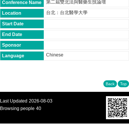
第二屆雙北法與醫藥生技論壇
t
y
台北：台北醫學大學
P
h
.
D
.
P
r
o
Chinese
g
r
a
m
Back
Top
M
.
A
Last Updated
2026-08-03
.
P
Browsing people
40
r
o
g
r