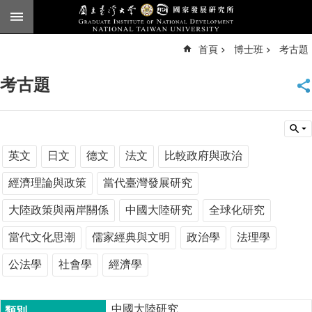
跳到主要內容區塊
進
首頁
博士班
考古題
階
搜
尋
考古題
臺
大
首
頁
English
英文
日文
德文
法文
比較政府與政治
公
經濟理論與政策
當代臺灣發展研究
告
大陸政策與兩岸關係
中國大陸研究
全球化研究
本
所
當代文化思潮
儒家經典與文明
政治學
法理學
簡
公法學
社會學
經濟學
介
本
所
中國大陸研究