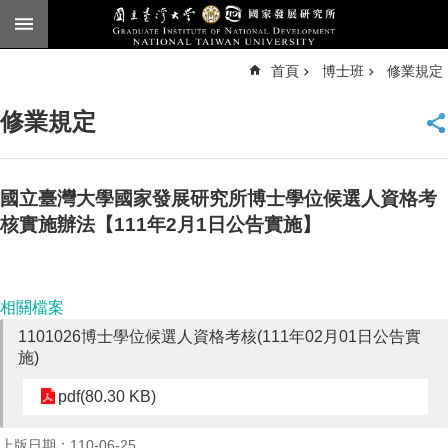
跳到主要內容區塊
進
首頁
博士班
修業規定
階
搜
尋
修業規定
臺
大
首
頁
國立臺灣大學國家發展研究所博士學位候選人資格考
English
核實施辦法【111年2月1日公告實施】
公
告
相關檔案
本
1101026博士學位候選人資格考核(111年02月01日公告實
所
施)
簡
介
pdf(80.30 KB)
本
所
上版日期：110-06-25