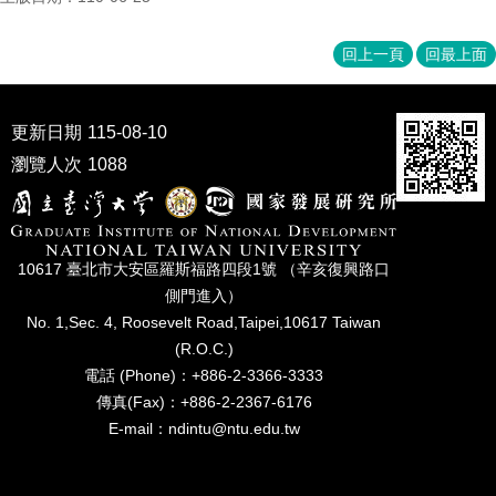
成
員
回上一頁
回最上面
博
士
班
更新日期
115-08-10
瀏覽人次
1088
碩
士
班
在
10617 臺北市⼤安區羅斯福路四段1號 （辛亥復興路⼝
職
側⾨進入）
專
No. 1,Sec. 4, Roosevelt Road,Taipei,10617 Taiwan
班
(R.O.C.)
學
電話 (Phone)：+886-2-3366-3333
術
傳真(Fax)：+886-2-2367-6176
研
E-mail：ndintu@ntu.edu.tw
究
國