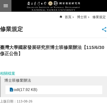
跳到主要內容區塊
進
首頁
博士班
修業規定
階
搜
尋
修業規定
臺
大
首
頁
臺灣大學國家發展研究所博士班修業辦法【115/6/30
English
俢正公告】
公
告
相關檔案
本
博士班修業辦法
所
簡
odt(17.92 KB)
介
本
上版日期：113-08-26
所