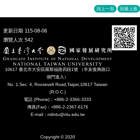
成
回上一頁
回最上面
員
博
士
更新日期
115-08-06
班
瀏覽人次
542
碩
士
班
10617 臺北市⼤安區羅斯福路四段1號 （辛亥復興路⼝
在
側⾨進入）
職
No. 1,Sec. 4, Roosevelt Road,Taipei,10617 Taiwan
專
(R.O.C.)
班
電話 (Phone)：+886-2-3366-3333
學
傳真(Fax)：+886-2-2367-6176
術
E-mail：ndintu@ntu.edu.tw
研
究
國
Copyright © 2020