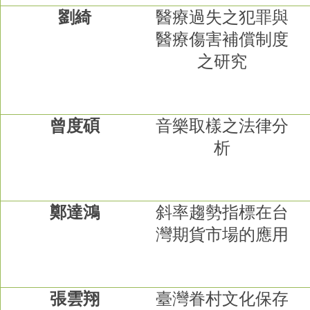
家
劉綺
醫療過失之犯罪與
發
展
醫療傷害補償制度
研
之研究
究
期
刊
口
曾度碩
音樂取樣之法律分
試
析
專
區
所
學
鄭達鴻
斜率趨勢指標在台
會
灣期貨市場的應用
張雲翔
臺灣眷村文化保存