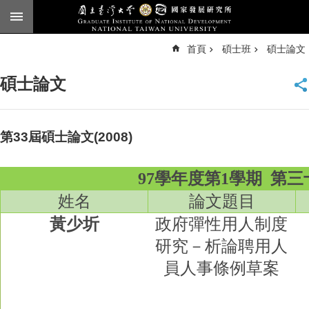
跳到主要內容區塊
進
首頁
碩士班
碩士論文
階
搜
尋
碩士論文
臺
大
首
頁
第33屆碩士論文(2008)
English
97學年度第1學期
第三
公
告
姓名
論文題目
本
黃少圻
政府彈性用人制度
所
研究－析論聘用人
簡
介
員人事條例草案
本
所