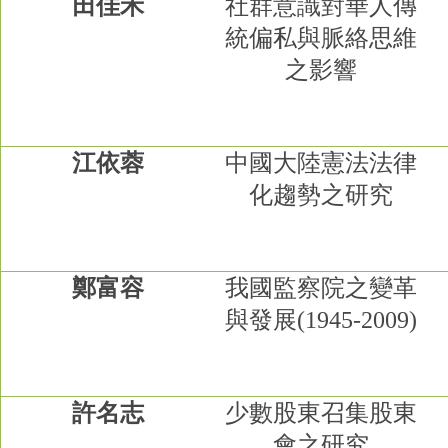
田佳禾
社群意識對華人傳
統偏私與脈絡思維
之影響
江依蓉
中國大陸憲法法律
化趨勢之研究
鄭富容
我國監察院之變革
與發展
(1945-2009)
許名志
少數股東召集股東
會之研究