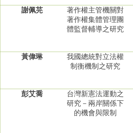
成
謝佩芫
著作權主管機關對
員
著作權集體管理團
博
體監督輔導之研究
士
班
碩
士
黃偉琳
我國總統對立法權
班
制衡機制之研究
在
職
專
班
彭艾喬
台灣新憲法運動之
學
研究－兩岸關係下
術
的機會與限制
研
究
國