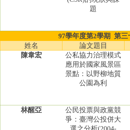
題
97學年度第2學期
第三
姓名
論文題目
陳韋宏
公私協力治理模式
應用於國家風景區
景點：以野柳地質
公園為利
林醒亞
公民投票與政黨競
爭：臺灣公投併大
選之分析
(2004-