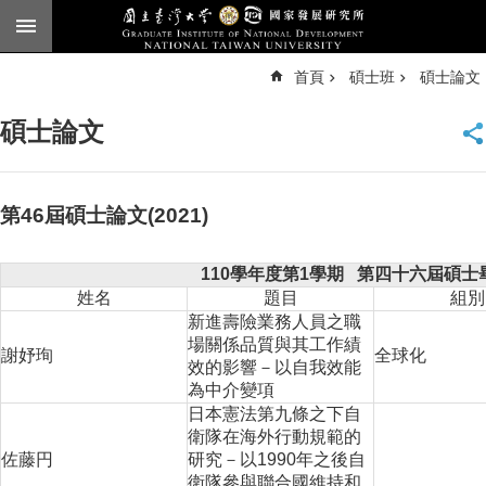
跳到主要內容區塊
進
首頁
碩士班
碩士論文
階
搜
尋
碩士論文
臺
大
首
頁
第46屆碩士論文(2021)
English
110學年度第1學期 第四十六屆碩士
公
姓名
題目
組別
告
新進壽險業務人員之職
場關係品質與其工作績
本
謝妤珣
全球化
效的影響－以自我效能
所
為中介變項
簡
日本憲法第九條之下自
介
衛隊在海外行動規範的
本
佐藤円
研究－以1990年之後自
所
衛隊參與聯合國維持和