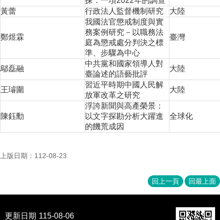
探：一項2022年的調查
黃蕾
行政法人監督機制研究
大陸
我國法官懲戒制度與實
務案例研究－以職務法
鄭煜霖
臺灣
庭為懲戒處分判決之標
準、步驟為中心
中共黨和國家領導人對
鄔磊融
大陸
臺論述的語藝批評
習近平時期中國人民解
王璿圍
大陸
放軍改革之研究
浮誇新聞與高產榮景：
陳鈺勳
以文字探勘分析大躍進
全球化
的饑荒成因
上版日期：112-08-23
回上一頁
回最上面
更新日期
115-08-06