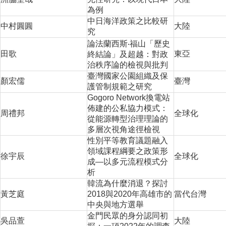
為例
中日海洋政策之比較研
中村圓圓
大陸
究
論法蘭西斯‧福山「歷史
田歌
東亞
終結論」及超越：對政
治秩序論的檢視與批判
臺灣國家公園組織及保
顏宏儒
臺灣
護管制規範之研究
Gogoro Network換電站
佈建的公私協力模式：
周禮邦
全球化
從能源轉型治理理論的
多層次視角途徑檢視
性別平等教育議題融入
領域課程綱要之政策形
徐宇辰
全球化
成—以多元流程模式分
析
韓流為什麼消退？探討
黃芝庭
2018與2020年高雄市的
當代台灣
中央與地方選舉
金門民眾的身分認同初
吳品萱
大陸