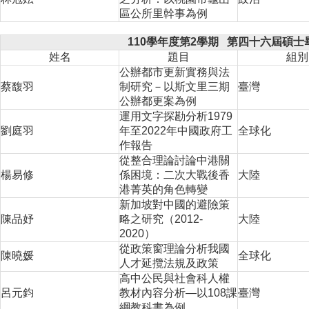
家
區公所里幹事為例
發
展
110學年度第2學期 第四十六屆碩士
研
姓名
題目
組別
究
公辦都市更新實務與法
期
蔡馥羽
制研究－以斯文里三期
臺灣
刊
公辦都更案為例
運用文字探勘分析1979
口
劉庭羽
年至2022年中國政府工
全球化
試
作報告
專
從整合理論討論中港關
區
楊易修
係困境：二次大戰後香
大陸
所
港菁英的角色轉變
學
新加坡對中國的避險策
會
陳品妤
略之研究（2012-
大陸
2020）
從政策窗理論分析我國
陳曉媛
全球化
人才延攬法規及政策
高中公民與社會科人權
呂元鈞
教材內容分析—以108課
臺灣
綱教科書為例