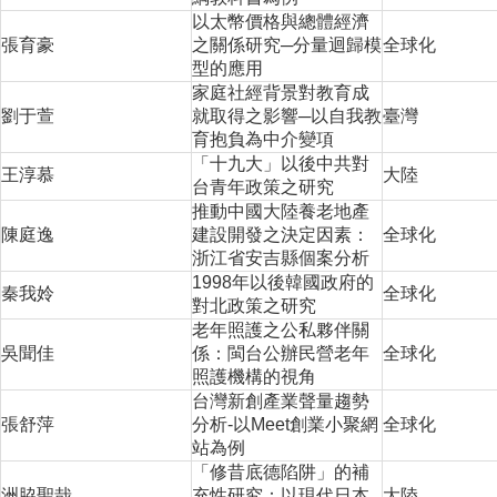
以太幣價格與總體經濟
張育豪
之關係研究─分量迴歸模
全球化
型的應用
家庭社經背景對教育成
劉于萱
就取得之影響─以自我教
臺灣
育抱負為中介變項
「十九大」以後中共對
王淳慕
大陸
台青年政策之研究
推動中國大陸養老地產
陳庭逸
建設開發之決定因素：
全球化
浙江省安吉縣個案分析
1998年以後韓國政府的
秦我姈
全球化
對北政策之研究
老年照護之公私夥伴關
吳聞佳
係：閩台公辦民營老年
全球化
照護機構的視角
台灣新創產業聲量趨勢
張舒萍
分析-以Meet創業小聚網
全球化
站為例
「修昔底德陷阱」的補
洲脇聖哉
充性研究：以現代日本
大陸