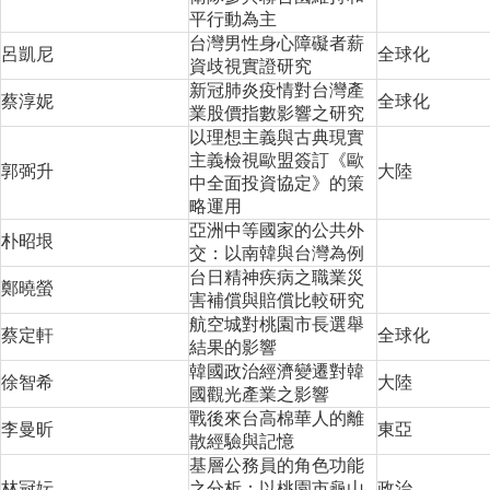
成
平行動為主
員
台灣男性身心障礙者薪
呂凱尼
全球化
資歧視實證研究
博
新冠肺炎疫情對台灣產
蔡淳妮
全球化
士
業股價指數影響之研究
班
以理想主義與古典現實
主義檢視歐盟簽訂《歐
碩
郭弼升
大陸
中全面投資協定》的策
士
略運用
班
亞洲中等國家的公共外
朴昭垠
交：以南韓與台灣為例
在
台日精神疾病之職業災
職
鄭曉螢
害補償與賠償比較研究
專
班
航空城對桃園市長選舉
蔡定軒
全球化
結果的影響
學
韓國政治經濟變遷對韓
徐智希
大陸
術
國觀光產業之影響
研
戰後來台高棉華人的離
李曼昕
東亞
究
散經驗與記憶
基層公務員的角色功能
國
林冠妘
之分析：以桃園市龜山
政治