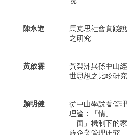
院
成
員
博
陳永進
馬克思社會實踐說
士
班
之研究
碩
士
班
黃啟霖
黃梨洲與孫中山經
在
世思想之比較研究
職
專
班
學
顏明健
從中山學說看管理
術
理論：「情」
研
究
「面」機制下的家
國
族企業管理研究