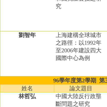
究
劉智年
上海建構全球城市
之路徑：以
1992
年
至
2006
年建設四大
國際中心為例
96學年度第2學期
第
姓名
論文題目
林哲弘
中國大陸反行政壟
斷問題之研究