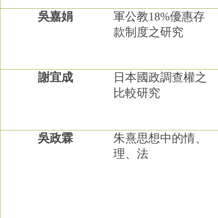
成
吳嘉娟
軍公教
18%
優惠存
員
款制度之研究
博
士
班
碩
謝宜成
日本國政調查權之
士
比較研究
班
在
職
專
吳政霖
朱熹思想中的情、
班
理、法
學
術
研
究
國