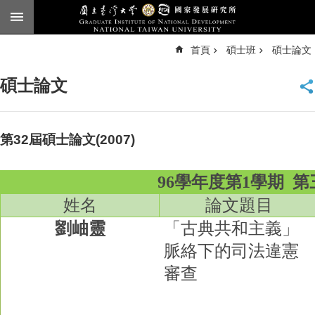
跳到主要內容區塊
進
首頁
碩士班
碩士論文
階
搜
尋
碩士論文
臺
大
首
頁
第32屆碩士論文(2007)
English
96學年度第1學期
第
公
告
姓名
論文題目
本
劉岫靈
「古典共和主義」
所
脈絡下的司法違憲
簡
介
審查
本
所