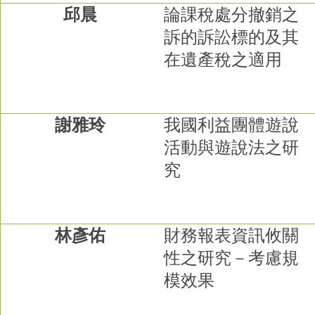
家
邱晨
論課稅處分撤銷之
發
訴的訴訟標的及其
展
研
在遺產稅之適用
究
期
刊
口
謝雅玲
我國利益團體遊說
試
活動與遊說法之研
專
區
究
所
學
會
林彥佑
財務報表資訊攸關
性之研究－考慮規
模效果