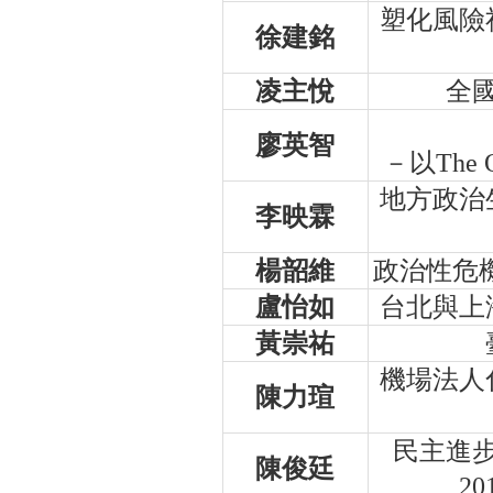
塑化風險
徐建銘
凌主悅
全
廖英智
－以The
地方政治
李映霖
楊韶維
政治性危
盧怡如
台北與上
黃崇祐
機場法人
陳力瑄
民主進
陳俊廷
2