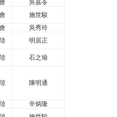
會
吳嘉苓
會
施世駿
會
吳秀玲
陸
明居正
陸
石之瑜
陸
陳明通
陸
辛炳隆
陸
施世駿