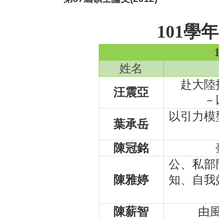
101
學年
姓名
赴大陸
汪震亞
－
以引力模
葉承岳
陳冠銘
公、私部
陳雅婷
知、自我
陳薪智
由