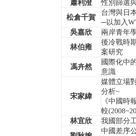
蕭利澄
性別篩選
台灣與日
松倉千賀
─以加入W
吳嘉欣
兩岸青年
後冷戰時
林伯雍
案研究
國際化中
馮卉然
意識
媒體立場
分析~
宋家緯
《中國時
較(2008~20
林宜欣
我國部分
中國差序
劉秋婉