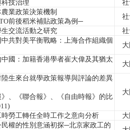
與科技治理
社
本農業政策決策機制
社
TO前後稻米補貼政策為例─
學生交流活動之研究
社
期中共對美平衡戰略：上海合作組織個
大
的中國：加籍香港學者崔大偉及其猶太
大
對陸生來台就學政策報導與評論的差異
大
報》、《聯合報》、《自由時報》的比
11)
工時勞工轉任全時工作之意向分析
大
公民權的性別意涵初探─北京家政工的
大