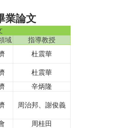
畢業論文
文
領域
指導教授
濟
杜震華
濟
杜震華
濟
辛炳隆
濟
周治邦、謝俊義
會
周桂田