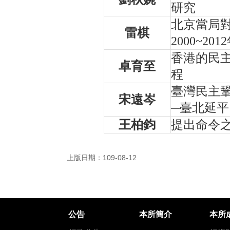
研究
北京當局
雷棋
2000~2
香港的民
卓育至
程
臺灣民主
宋遠岑
─臺北延
王柏鈞
提出命令
上版日期：109-08-12
公告
本所簡介
本所