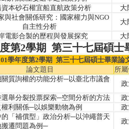
籍資本砂石權宜船直航政策分析
大
家與社會關係研究：國家權力與NGO
大
自主性分析
岸電影合製的歷程與發展探究
大
度第
2
學期
第三十七屆碩士
101
學年度第2學期
第三十七屆碩士畢業論
論文題目
所屬
機關質詢權的功能分析─以臺北市議會
政
委選舉分裂投票探索─空間分析的方法
政
之權利關係─以娛樂動物為例
政
中的「補償型」政治分析─以沖繩普天
政
地搬遷問題為例─