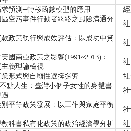
需求預測─轉移函數模型的應用
經
園區空污事件行動者網絡之風險溝通分
社
貸款政策執行與成效評估：以成功申貸
社
國南亞政策之影響(1991~2013)：
社
實主義理論檢視
就業形式與自願性選擇探究
社
的小不點人生：臺灣小個子女性的身體書
社
境遇
性別平等政策發展：以工作與家庭平衡
社
學教科書私有化政策的政治經濟學分析
社