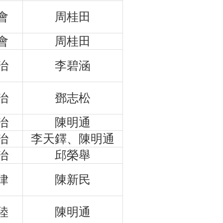
會
周桂田
會
周桂田
治
李碧涵
治
鄧志松
治
陳明通
治
李天鐸、陳明通
治
邱榮舉
律
陳新民
陸
陳明通