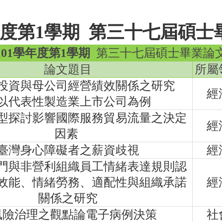
度第1學期 第三十七屆碩士
101
學年度第1學期
第三十七屆碩士畢業論
論文題目
所屬
投資與母公司經營績效關係之研究
經
以代表性製造業上市公司為例
型探討影響國際服務貿易流量之決定
經
因素
臺灣身心障礙者之薪資歧視
經
門與非營利組織員工情緒表達規則認
效能、情緒勞務、適配性與組織承諾
經
關係之研究
風險治理之觀點論電子病例決策
社