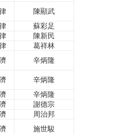
律
陳顯武
律
蘇彩足
律
陳新民
律
葛祥林
濟
辛炳隆
濟
辛炳隆
濟
辛炳隆
濟
謝德宗
濟
周治邦
濟
施世駿