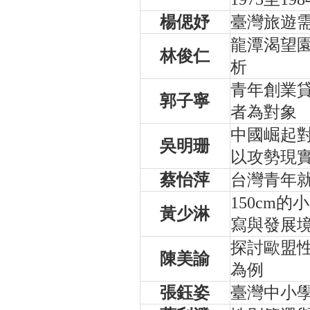
楊偲妤
臺灣旅遊
龍潭渴望
林俊仁
析
青年創業
郭子寧
者為對象
中國崛起對美
吳明珊
以攻勢現
蔡怡萍
台灣青年
150cm
黃少淋
寫與發展
探討歐盟
陳美諭
為例
張鈺姿
臺灣中小