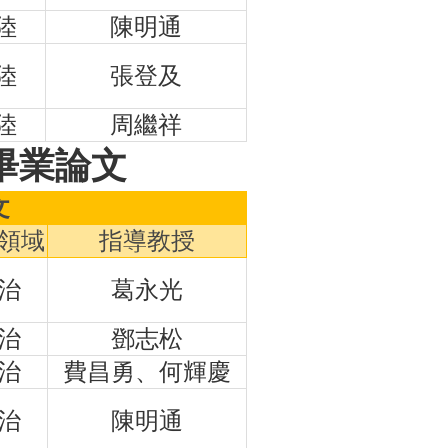
陸
陳明通
陸
張登及
陸
周繼祥
畢業論文
文
領域
指導教授
治
葛永光
治
鄧志松
治
費昌勇、何輝慶
治
陳明通