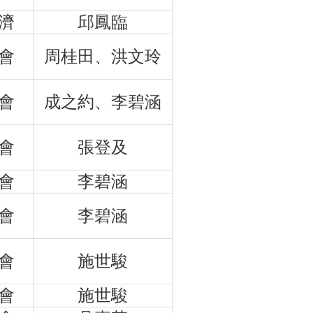
濟
邱鳳臨
會
周桂田、洪文玲
會
成之約、李碧涵
會
張登及
會
李碧涵
會
李碧涵
會
施世駿
會
施世駿