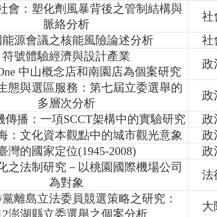
社會：塑化劑風暴背後之管制結構與
社
脈絡分析
國能源會議之核能風險論述分析
社
符號體驗經濟與設計產業
政
 One 中山概念店和南園店為個案研究
生態與選區服務：第七屆立委選舉的
政
多層次分析
機傳播：一項SCCT架構中的實驗研究
政
海：文化資本觀點中的城市觀光意象
政
臺灣的國家定位(1945-2008)
政
化之法制研究－以桃園國際機場公司
法
為對象
步黨離島立法委員競選策略之研究：
大
012澎湖縣立委選舉之個案分析