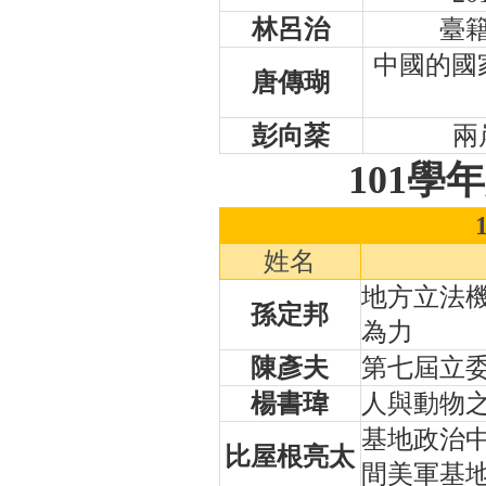
林呂治
臺
中國的國
唐傳瑚
彭向棻
兩
101
學年
姓名
地方立法
孫定邦
為力
陳彥夫
第七屆立
楊書瑋
人與動物
基地政治
比屋根亮太
間美軍基