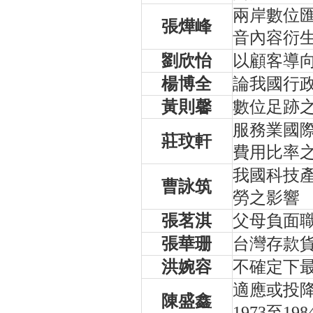
兩岸數位匯
張燁峰
音內容衍
劉欣怡
以顧客導
楊博全
論我國行
黃則馨
數位足跡
服務業國
莊玟軒
費用比率
我國科技
曹詠筑
勞之影響
張茗淇
父母負面
張華珊
台灣存款
洪婉容
不確定下
適應或投
陳盛鑫
1973至198