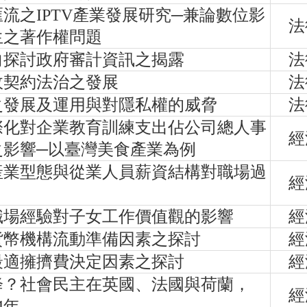
流之IPTV產業發展研究─兼論數位影
法
生之著作權問題
向探討政府審計資訊之揭露
法
政契約法治之發展
法
之發展及運用與對隱私權的威脅
法
際化對企業教育訓練支出佔公司總人事
經
之影響─以臺灣美食產業為例
產業型態與從業人員薪資結構對職場過
經
職場經驗對子女工作價值觀的影響
經
貨幣機構流動準備因素之探討
經
最適擁擠費決定因素之探討
經
降？社會民主在英國、法國與荷蘭，
經
4年