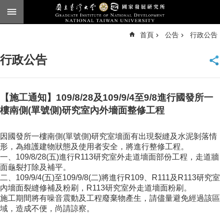
跳到主要內容區塊
進
首頁
公告
行政公告
階
搜
尋
行政公告
臺
大
首
頁
【施工通知】109/8/28及109/9/4至9/8進行國發所一
English
樓南側(單號側)研究室內外墻面整修工程
公
因國發所一樓南側(單號側)研究室墻面有出現裂縫及水泥剝落情
告
形，為維護建物狀態及使用者安全，將進行整修工程。
本
一、109/8/28(五)進行R113研究室外走道墻面部份工程，走道牆
所
面龜裂打除及補平。
簡
二、109/9/4(五)至109/9/8(二)將進行R109、R111及R113研究室
介
內墻面裂縫修補及粉刷，R113研究室外走道墻面粉刷。
施工期間將有噪音震動及工程廢棄物產生，請儘量避免經過該區
本
域，造成不便，尚請諒察。
所