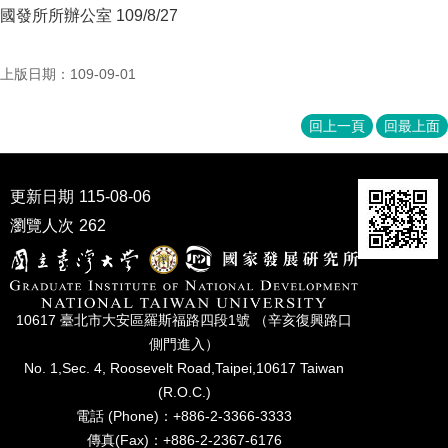
成
國發所所辦公室 109/8/27
員
博
上版日期：109-09-01
士
班
回上一頁
回最上面
碩
士
班
更新日期
115-08-06
瀏覽人次
262
在
職
專
班
10617 臺北市⼤安區羅斯福路四段1號 （辛亥復興路⼝
學
側⾨進入）
術
No. 1,Sec. 4, Roosevelt Road,Taipei,10617 Taiwan
研
(R.O.C.)
究
電話 (Phone)：+886-2-3366-3333
國
傳真(Fax)：+886-2-2367-6176