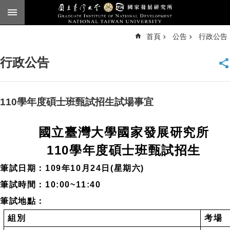
跳到主要內容區塊
進
首頁
公告
行政公告
階
搜
尋
行政公告
臺
大
首
頁
110學年度碩士班甄試招生試場事宜
English
國立臺灣大學國家發展研究所
公
告
110
學年度碩士班甄試招生
本
筆試日期：
109
年
10
月
24
日
(
星期六
)
所
筆試時間：
10:00~11:40
簡
介
筆試地點：
本
組別
考場
所