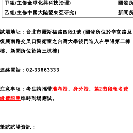
甲組
(
主俢全球化與科技治理
)
國發
成
員
乙組
(
主俢中國大陸暨東亞研究
)
新聞
博
士
試場地址：台北市羅斯福路四段
1
號
(
國發所位於辛亥路及
班
復興南路交叉口警衛室之台灣大學後門進入右手邊第二棟
碩
樓、新聞所位於第三棟樓
)
士
班
在
連絡電話：
02-33663333
職
專
班
注意事項：考生請攜帶
准考證
、
身分證
、
第
2
階段報名費
繳費證明
準時到場應試。
學
術
研
究
筆試試場資訊：
國