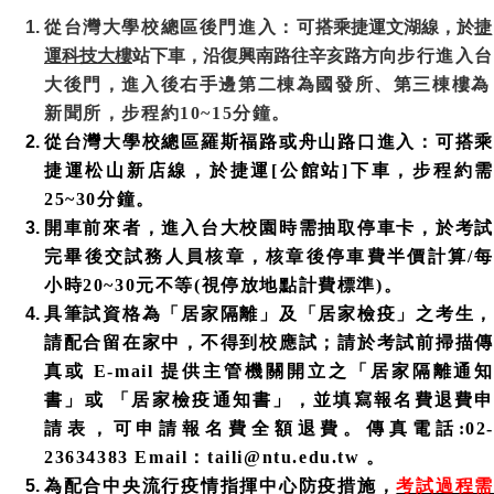
家
從台灣大學校總區後門進入：可
搭乘捷運文湖線，於
捷
發
展
運科技大樓
站下車，沿復興南路往辛亥路方向
步行進入台
研
大後門，進入後右手邊第二棟為國發所、第三棟樓為
究
新聞所，步程約
10~15
分鐘。
期
從台灣大學校總區羅斯福路或舟山路口進入：可搭乘
刊
捷運松山新店線，於捷運
[
公館站
]
下車，步程約需
口
25~30
分鐘。
試
開車前來者，進入台大校園時需抽取停車卡，於考試
專
完畢後交試務人員核章，核章後停車費半價計算
/
每
區
小時
20~30
元不等
(
視停放地點計費標準
)
。
所
具筆試資格為「居家隔離」及「居家檢疫」之考生，
學
請配合留在家中，不得到校應試；請於考試前掃描傳
會
真或
E-mail
提供主管機關開立之「居家隔離通知
書」或
「居家檢疫通知書」，並填寫報名費退費申
請表，可申請報名費全額退費。傳真電話
:02-
23634383 Email
：
taili@ntu.edu.tw
。
為配合中央流行疫情指揮中心防疫措施，
考試過程