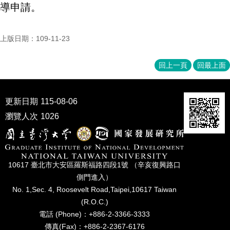
導申請。
成
員
博
上版日期：109-11-23
士
班
回上一頁
回最上面
碩
士
班
更新日期
115-08-06
瀏覽人次
1026
在
職
專
班
10617 臺北市⼤安區羅斯福路四段1號 （辛亥復興路⼝
學
側⾨進入）
術
No. 1,Sec. 4, Roosevelt Road,Taipei,10617 Taiwan
研
(R.O.C.)
究
電話 (Phone)：+886-2-3366-3333
國
傳真(Fax)：+886-2-2367-6176