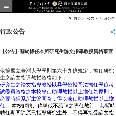
跳到主要內容區塊
進
首頁
公告
行政公告
階
搜
尋
行政公告
臺
大
首
頁
【公告】關於擔任本所研究生論文指導教授資格事宜
English
公
依據國立臺灣大學學則第六十九條規定，擔任研究
告
生之論文指導教授資格如下：
本
研究生之論文指導教授以具學位授予法擔任學位考
所
試委員資格之本校專任助理教授以上擔任為原則，
簡
必要時經系所主管同意，得以兼任助理教授以上擔
介
任。
本校解聘、停聘或不續聘之專任教師，其暫時
本
聘任期間除原已指導研究生外，不得再接受論文指
所