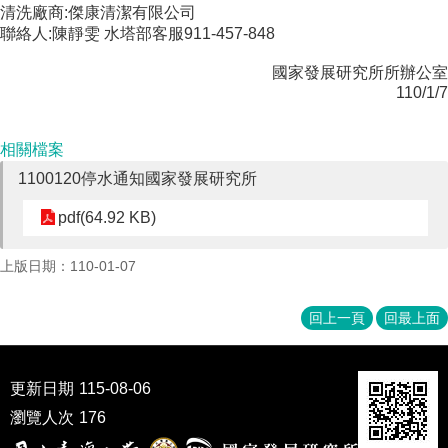
清洗廠商:傑康清潔有限公司
成
聯絡人:陳靜雯 水塔部客服911-457-848
員
國家發展研究所所辦公室
博
110/1/7
士
班
相關檔案
碩
士
1100120停水通知國家發展研究所
班
pdf(64.92 KB)
在
職
上版日期：110-01-07
專
班
回上一頁
回最上面
學
術
研
更新日期
115-08-06
究
瀏覽人次
176
國