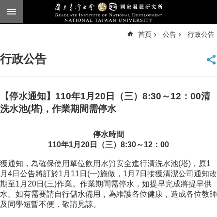
跳到主要內容區塊
進
首頁
公告
行政公告
階
搜
尋
行政公告
臺
大
首
頁
【停水通知】110年1月20日（三）8:30～12：00清
English
洗水池(塔)，作業期間需停水
公
停水時間
告
110
年1月20日（三
）8:30～12：00
本
獲通知，為確保使用單位飲用水質安全進行清洗水池(塔)，原1
所
月4日公告將訂於1月11日(一)施做，1月7日接獲清潔公司通知改
簡
期至1月20日(三)作業。作業期間需停水，如提早完成將提早供
介
水。如有需要請自行儲水備用，為維護各位健康，造成各位教師
本
及同學短暫不便，敬請見諒。
所