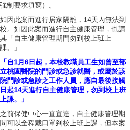
家
強制要求填寫）。
發
展
如因此案而進行居家隔離，14天內無法到
研
究
校。如因此案而進行自主健康管理，也請
期
其「自主健康管理期間勿到校上班上
刊
課。」
口
試
「自1月6日起，本校教職員工生如曾至部
專
區
立桃園醫院的門診或急診就醫，或屬於該
院門診或急診之工作人員，應自最後接觸
所
學
日起14天進行自主健康管理，勿到校上班
會
上課。」
之前保健中心一直宣達，自主健康管理期
間可以全程戴口罩到校上班上課，但本案