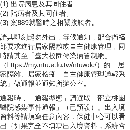
(1) 出院病患及其同住者。
成
員
(2) 陪病者及其同住者。
(3) 案889就醫時之相關接觸者。
博
士
班
請其即刻起勿外出，等候通知，配合衛福
碩
部要求進行居家隔離或自主健康管理，同
士
時請其至「臺大校園傳染病管制網」
班
（https://my.ntu.edu.tw/ntuwdc/）的「居
在
家隔離、居家檢疫、自主健康管理通報系
職
專
統」做通報並通知所辦公室。
班
通報時，「通報型態」請選取「部立桃園
學
術
醫院感染事件通報」（已預設）。出入境
研
資料等請填寫任意內容，保健中心可以看
究
出（如果完全不填寫出入境資料，系統會
國