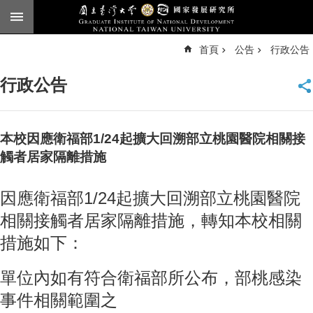
跳到主要內容區塊
進
首頁
公告
行政公告
階
搜
尋
行政公告
臺
大
首
頁
本校因應衛福部1/24起擴大回溯部立桃園醫院相關接
English
觸者居家隔離措施
公
因應衛福部1/24起擴大回溯部立桃園醫院
告
相關接觸者居家隔離措施，轉知本校相關
本
所
措施如下：
簡
介
單位內如有符合衛福部所公布，部桃感染
本
事件相關範圍之
所