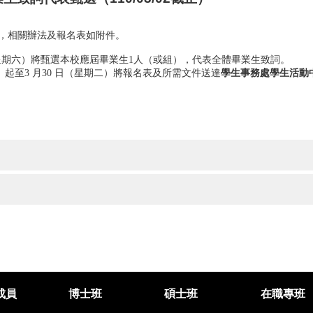
始，相關辦法及報名表如附件。
日，星期六）將甄選本校應屆畢業生1人（或組），代表全體畢業生致詞。
二）起至3 月30 日（星期二）將報名表及所需文件送達
學生事務處學生活動
成員
博士班
碩士班
在職專班