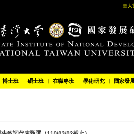
臺大
博士班
碩士班
在職專班
學術研究
國家發
致詞代表甄選（110/03/02截止）