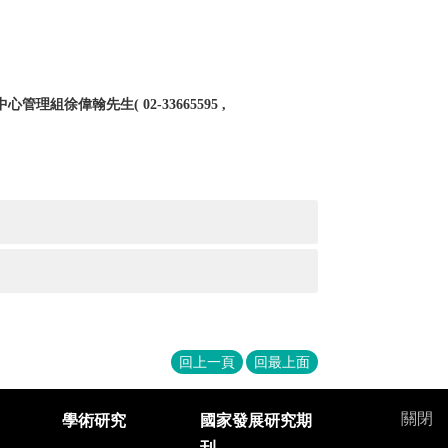
中心管理組徐偉翰先生
( 02
‐
33665595 ,
回上一頁
回最上面
關閉
學術研究
國家發展研究期
刊