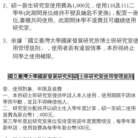
成
2
、碩一新生研究室使用費為
1,000
元，使用
110
及
111
二
員
學年
(
此期間座位維持不變及鑰匙不更換
)
，配置一
位
,
書櫃共同使用。此期間休學不退費且可繼續使用
博
研究室。
士
班
3
、依據「國立臺灣大學國家發展研究所博士班研究室
碩
用管理規則」，使用者若有違規情事，本所得終止
士
同學之使用權限。
班
在
國立臺灣大學國家發展研究所
碩
士班研究室使用管理規則
職
專
壹、使用對象、年限及規費
班
一、本所
碩
士班研究室僅供申請人本人使用，使用期限不因休
學而中斷，並且不得轉借他人。
學
二、研究室分配排序以
碩
士生入學年度計算，
碩一至碩二
使用
術
規費為新台幣
1
，
0
00
元。
研
第
三
學年度起研究室座位安排需視當年度實際情況，
每學年重
究
新申請，
使用規費為每學年新台幣
5
00
元。
國