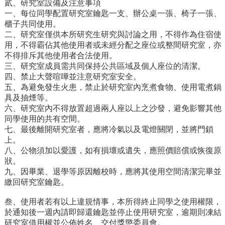
貳、研究室設備及注意事項
家
一、每位同學配置研究室鑰匙一支、辦公桌一張、椅子一張、
發
櫃子共同使用。
展
二、研究室僅供本所研究生研究與討論之用，不得作為住宿使
研
用，不得霸佔其他使用者或未經分配之座位或整間研究室，亦
究
不得排斥其他使用者合法使用。
期
三、研究室成員需共同保持公共區域及個人座位的清潔。
刊
四、禁止大聲喧嘩並注意研究室安全。
口
五、為避免發生火患，禁止於研究室內烹煮食物、使用電煮鍋
試
具及抽煙等。
專
六、研究室內不得放置超過兩人座以上之沙發，避免影響其他
區
同學使用的共有空間。
七、最後離開研究室者，應將冷氣以及電燈關閉，並將門鎖
所
上。
學
八、公物須加以愛護，如有損壞或遺失，應照價賠償或恢復原
會
狀。
九、因畢業、退學等原因離校時，應將其使用空間清潔完畢並
繳回研究室鑰匙。
叁、使用者若有以上違規情事，本所得終止同學之使用權限，
於通知後一週內請即歸還鑰匙並停止使用研究室，逾期則凍結
研究室借用權並公佈姓名、交付獎懲委員會。