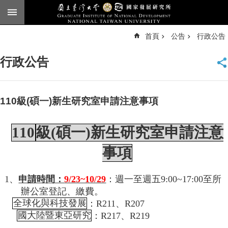
跳到主要內容區塊
進
首頁
公告
行政公告
階
搜
尋
行政公告
臺
大
首
頁
110級(碩一)新生研究室申請注意事項
English
110
級
(
碩一
)
新生研究室申請注意
公
告
事項
本
所
1
、
申請時間：
9/23~10/29
：週一至週五
9:00~17:00
至所
簡
辦公室登記、繳費。
介
全球化與科技發展
：
R211
、
R207
本
國大陸暨東亞研究
：
R217
、
R219
所