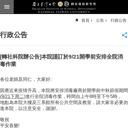
跳到主要內容區塊
進
首頁
公告
行政公告
階
搜
尋
行政公告
臺
大
首
頁
[轉社科院辦公告]本院謹訂於9/21開學前安排全院消
English
毒作業
公
各位老師及同仁，大家好:
告
因應近來疫情升高，本院將安排消毒廠商於開學前中秋節假期間
本
(9/21下周二)
進行全院消毒作業，時間自上午8時至下午5時，
所
地點為本院大樓及三系館所有公共空間及教室，請大家非必要勿
簡
進本院，以注意安全，謝謝!。
介
敬祝
本
平安喜樂!
所