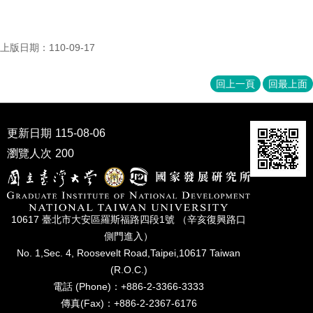
成
員
上版日期：110-09-17
博
士
班
回上一頁
回最上面
碩
士
更新日期
115-08-06
班
瀏覽人次
200
在
職
專
班
10617 臺北市⼤安區羅斯福路四段1號 （辛亥復興路⼝
學
側⾨進入）
術
No. 1,Sec. 4, Roosevelt Road,Taipei,10617 Taiwan
研
(R.O.C.)
究
電話 (Phone)：+886-2-3366-3333
傳真(Fax)：+886-2-2367-6176
國