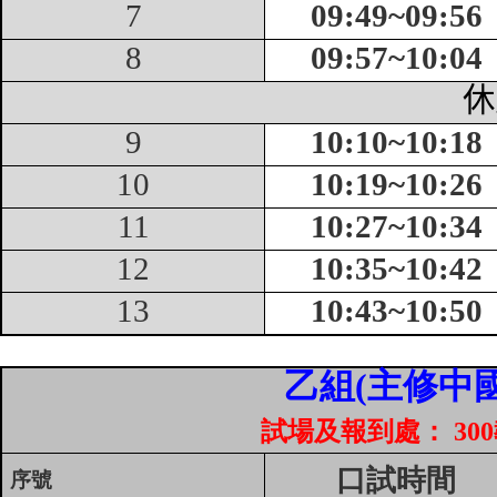
7
09
:49~
09
:56
家
發
8
09
:57~
10
:04
展
研
休
究
期
9
10
:
10
~1
0
:
18
刊
10
1
0
:1
9
~1
0
:2
6
口
試
11
1
0
:
27
~1
0
:
34
專
12
1
0
:
35
~1
0
:
42
區
13
1
0
:
43
~1
0
:
50
所
學
會
乙組
(
主修中
試場及報到處：
300
口試時間
序號