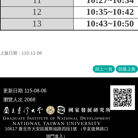
12
1
0
:
35
~1
0
:
42
13
1
0
:
43
~1
0
:
50
上版日期：110-11-08
回上一頁
回最上面
更新日期
115-08-06
瀏覽人次
2068
10617 臺北市⼤安區羅斯福路四段1號 （辛亥復興路⼝
側⾨進入）