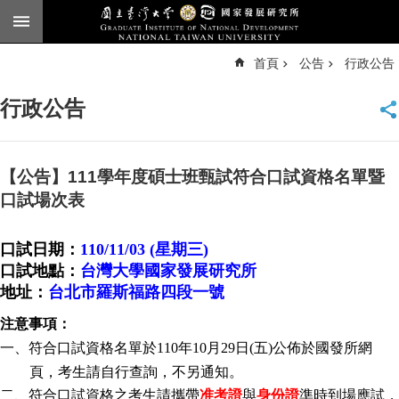
跳到主要內容區塊
進
首頁
公告
行政公告
階
搜
尋
行政公告
臺
大
首
頁
【公告】111學年度碩士班甄試符合口試資格名單暨
English
口試場次表
公
口試日期：
110/11/03 (
星期三
)
告
口試地點：
台灣大學國家發展研究所
本
地址：
台北市羅斯福路四段一號
所
簡
注意事項：
介
一、符合口試資格名單於
110
年
10
月
29
日
(
五
)
公佈於國發所網
頁，考生請自行查詢，不另通知。
本
所
二、符合口試資格之考生請攜帶
准考證
與
身份證
準時到場應試，