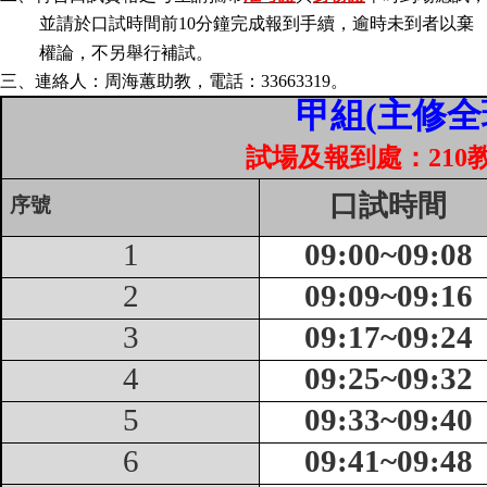
成
並請於口試時間前
10
分鐘完成報到手續，逾時未到者以棄
員
權論，不另舉行補試。
博
三、連絡人：周海蕙助教，電話：
33663319
。
士
甲組
(
主修全
班
試場及報到處：
210
碩
士
口試時間
序號
班
1
09
:
0
0~
09
:
0
8
在
職
2
09
:09~
09
:16
專
班
3
09
:17~
09
:24
學
4
09
:25~
09
:32
術
研
5
09
:33~
09
:40
究
6
09
:41~
09
:48
國