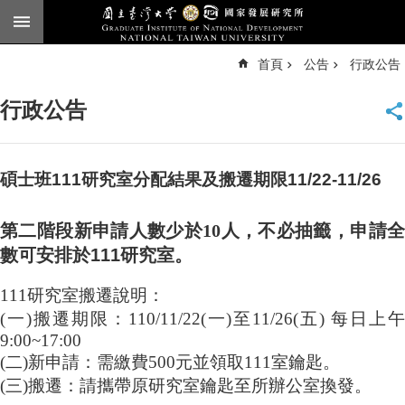
跳到主要內容區塊
進
首頁
公告
行政公告
階
搜
尋
行政公告
臺
大
首
頁
碩士班111研究室分配結果及搬遷期限11/22-11/26
English
第二階段新申請人數少於10人，不必
抽籤，申請
公
數可安排於111研究室。
告
本
111研究室搬遷說明：
所
(一)搬遷期限：110/11/22(一)至11/26(五) 每日上午
簡
9:00~17:00
介
(二)新申請：需繳費500元並領取111室鑰匙。
本
(三)搬遷：請攜帶原研究室鑰匙至所辦公室換發。
所