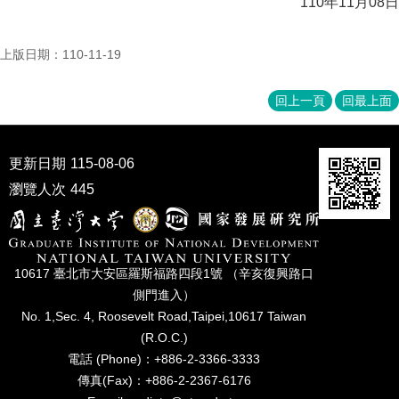
110
年
11
月
08
日
家
發
展
上版日期：110-11-19
研
究
期
回上一頁
回最上面
刊
口
更新日期
115-08-06
試
瀏覽人次
445
專
區
所
學
10617 臺北市⼤安區羅斯福路四段1號 （辛亥復興路⼝
會
側⾨進入）
No. 1,Sec. 4, Roosevelt Road,Taipei,10617 Taiwan
(R.O.C.)
電話 (Phone)：+886-2-3366-3333
傳真(Fax)：+886-2-2367-6176