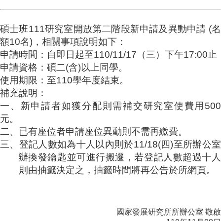
成
員
碩士班
111
研究室開放第二階段新申請及異動申請
(
博
額
10
名
)
，相關事項說明如下：
士
申請時間：
自即日起至
110/11/17
（三）下午
17:00
止
班
申請資格：碩二
(
含
)
以上同學。
碩
使用期限：至
110
學年度結束。
士
補充說明：
班
一、新申請者如獲分配則需補交研究室使費用
500
在
元。
職
二、已有座位者申請座位異動則不需再繳費。
專
三、登記人數如為十人以內則於
11/18(
四
)
至所辦公
班
辦換發鑰匙並可進行搬遷，若登記人數超過十人
學
則由抽籤決定之，抽籤時間將再公告於所網頁。
術
研
究
國家發展研究所所辦公室
敬啟
國