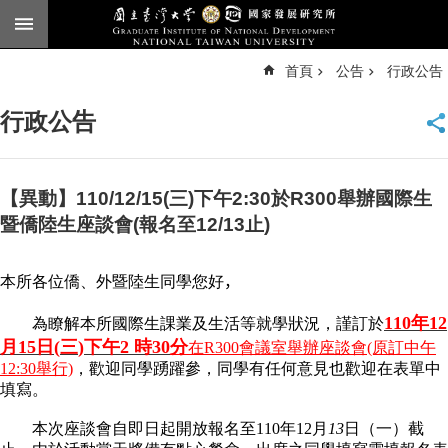
跳到主要內容區塊
進
首頁
公告
行政公告
階
搜
尋
行政公告
臺
大
首
頁
【異動】110/12/15(三)下午2:30於R300舉辦國際生
English
暨僑陸生座談會(報名至12/13止)
公
告
本所各位僑、外暨陸生同學您好
，
本
110
年
12
為瞭解本所國際生課業及生活等就學狀況，謹訂於
所
月1
5
日
(
三
)下
午
2
時
30
分
在
R300
會議室舉辦座談會(原訂中午
簡
12:30舉行)
，歡迎同學踴躍參，同學有任何意見也歡迎在表單中
介
填寫。
本
本次座談會自即日起開放報名至
110
年
12
月
13
日（一）截
所