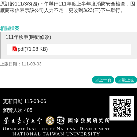
原訂於111/3/3(四)下午舉行111年度上半年度消防安全檢查，因
成
廠商來信表示該公司人力不足，更改到3/23(三)下午舉行。
員
博
相關檔案
士
班
111年檢申(時間修改)
碩
pdf(71.08 KB)
士
班
上版日期：111-03-03
在
職
回上一頁
回最上面
專
班
更新日期
115-08-06
學
術
瀏覽人次
405
研
究
國