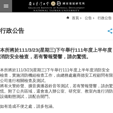
跳到主要內容區塊
進
首頁
公告
行政公告
階
搜
尋
行政公告
臺
大
首
頁
本所將於111/3/23(星期三)下午舉行111年度上半年度
English
消防安全檢查，若有警報聲響，請勿驚慌。
公
本所將於111/3/23(星期三)下午舉行111年度上半年度消防安全
告
檢查，實施消防機組檢查工作，由總務處廠商德安工程顧問有限
本
公司進行相關檢查及測試。
所
將有火警鈴聲、擴音廣播器鈴音等測試，若有警報聲響，請勿驚
簡
慌。附了公共區域，還會進入辦公室、研究室、教室內進行消防
介
設備動態測試，請配合開門。
本
如有造成不便之處，請多包涵。
所